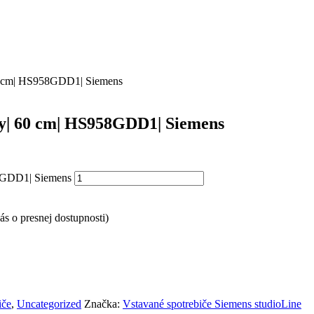
60 cm| HS958GDD1| Siemens
ry| 60 cm| HS958GDD1| Siemens
58GDD1| Siemens
s o presnej dostupnosti)
iče
,
Uncategorized
Značka:
Vstavané spotrebiče Siemens studioLine