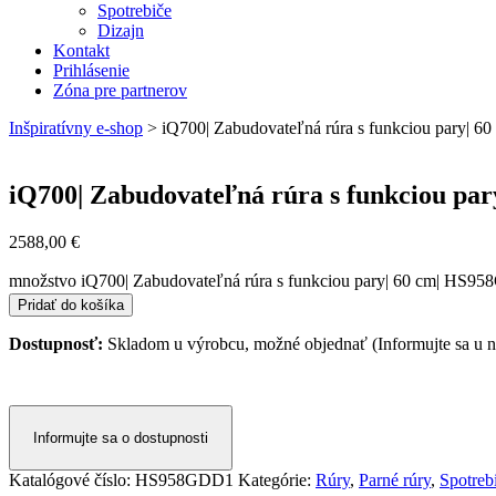
Spotrebiče
Dizajn
Kontakt
Prihlásenie
Zóna pre partnerov
Inšpiratívny e-shop
>
iQ700| Zabudovateľná rúra s funkciou pary| 
iQ700| Zabudovateľná rúra s funkciou pa
2588,00
€
množstvo iQ700| Zabudovateľná rúra s funkciou pary| 60 cm| HS9
Pridať do košíka
Dostupnosť:
Skladom u výrobcu, možné objednať (Informujte sa u ná
Informujte sa o dostupnosti
Katalógové číslo:
HS958GDD1
Kategórie:
Rúry
,
Parné rúry
,
Spotreb