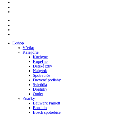
E-shop
Všetko
Kategórie
Kuchyne
Kúpeľne
Detské izby
Nábytok
Spotrebiče
Drevené podlahy
Svietidlá
Doplnky
Outlet
Značky
Bauwerk Parkett
Bonaldo
Bosch spotrebiče