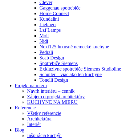
Clever
Gaggenau spotrebiče
Home Connect
Kundalini
Liebherr
Lzf Lamps
Moll
Nidi
Next125 luxusné nemecké kuchyne
Pedrali
Scab Design
Spotrebiče Siemens
Exkluzívne spotrebiče Siemens Studioline
Schuller – viac ako len kuchyne
Tonelli Design
Projekt na mieru
Návrh interiéru – cenník
Záujem o projekt architektúry
KUCHYNE NA MIERU
Referencie
Všetky referencie
Architektúra
Interiér
Blog
Inšpirácia kuchýň