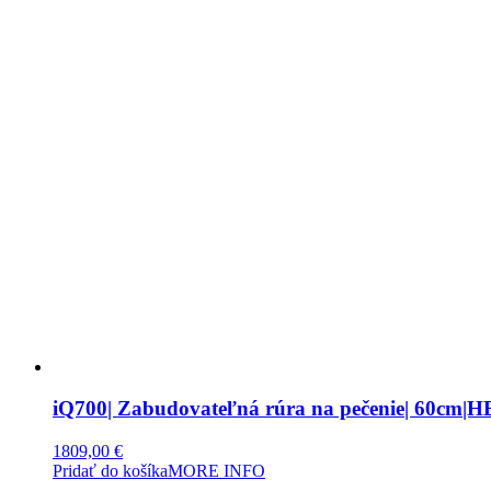
iQ700| Zabudovateľná rúra na pečenie| 60cm|
1809,00
€
Pridať do košíka
MORE INFO