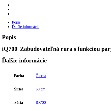
Popis
Ďalšie informácie
Popis
iQ700| Zabudovateľná rúra s funkciou pa
Ďalšie informácie
Farba
Čierna
Šírka
60 cm
Séria
IQ700