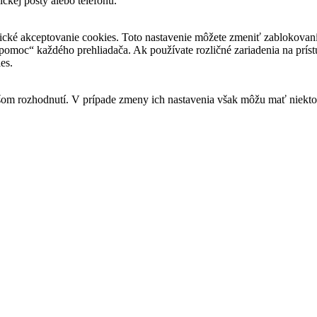
ckej pošty alebo telefónu.
ické akceptovanie cookies. Toto nastavenie môžete zmeniť zablokovaní
pomoc“ každého prehliadača. Ak používate rozličné zariadenia na príst
es.
ašom rozhodnutí. V prípade zmeny ich nastavenia však môžu mať niekt