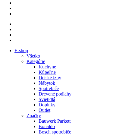
E-shop
Všetko
Kategórie
Kuchyne
Kúpeľne
Detské izby
Nábytok
Spotrebiče
Drevené podlahy
Svietidlá
Doplnky
Outlet
Značky
Bauwerk Parkett
Bonaldo
Bosch spotrebiče