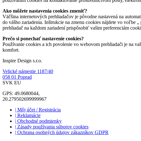
používaním cookies na kontaktovanie prostredníctvom pošty, elektroni
Ako môžete nastavenia cookies zmeniť?
Väčšina internetových prehliadačov je pôvodne nastavená na automat
do vášho zariadenia. Inštrukcie na zmenu cookies nájdete vo voľbe „ 
prehliadač na každom zariadení prispôsobiť vašim preferenciám cooki
Prečo si ponechať nastavenie cookies?
Používanie cookies a ich povolenie vo webovom prehliadači je na v
komfort.
Inspire Design s.r.o.
Velické námestie 1187/40
058 01 Poprad
SVK EU
GPS: 49.0680044,
20.279502699999967
| Môj účet / Registrácia
| Reklamácie
| Obchodné podmienky
| Zásady používania súborov cookies
| Ochrana osobných údajov zákazníkov GDPR