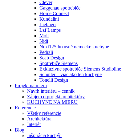
Clever
Gaggenau spotrebiče
Home Connect
Kundalini
Liebherr
Lzf Lamps
Moll
Nidi
Next125 luxusné nemecké kuchyne
Pedrali
Scab Design
Spotrebiče Siemens
Exkluzívne spotrebiče Siemens Studioline
Schuller – viac ako len kuchyne
Tonelli Design
Projekt na mieru
Návrh interiéru – cenník
Záujem o projekt architektúry
KUCHYNE NA MIERU
Referencie
Všetky referencie
Architektúra
Interiér
Blog
Inšpirácia kuchýň