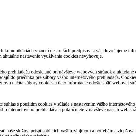
ch komunikáciách v znení neskorších predpisov si vás dovoľujeme inf
m aktuálne nastavenie využívania cookies nevyhovuje.
ého prehliadača odosielané pri návšteve webových stránok a ukladané d
kladajú do priečinka pre súbory vášho internetového prehliadača. Cooki
novu načíta súbory cookies a tieto informácie odošle späť webovej str
e súhlas s použitím cookies v súlade s nastavením vášho internetového 
šho internetového prehliadača a pokračujete v návšteve našich web str
ť naše služby, prispôsobiť ich vašim záujmom a potrebám a zlepšovať i