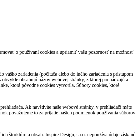
ormovať o používaní cookies a upriamiť vašu pozornosť na možnosť
o vášho zariadenia (počítača alebo do iného zariadenia s prístupom
es obvykle obsahujú názov webovej stránky, z ktorej pochádzajú a
ánke, ktorá pôvodne cookies vytvorila. Súbory cookies, ktoré
prehliadača. Ak navštívite naše webové stránky, v prehliadači máte
ánok považujeme to za prijatie našich podmienok používania súborov
ch štruktúru a obsah. Inspire Design, s.r.o. nepoužíva údaje získané