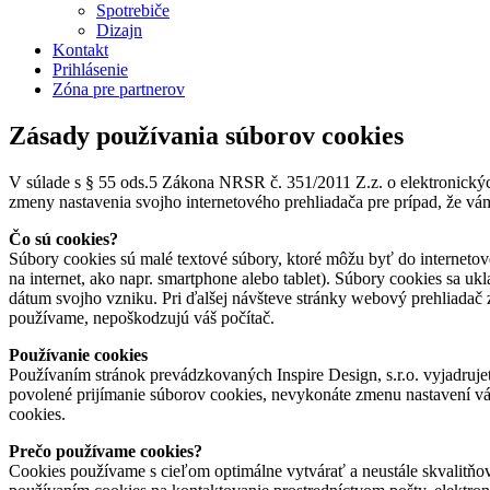
Spotrebiče
Dizajn
Kontakt
Prihlásenie
Zóna pre partnerov
Zásady používania súborov cookies
V súlade s § 55 ods.5 Zákona NRSR č. 351/2011 Z.z. o elektronický
zmeny nastavenia svojho internetového prehliadača pre prípad, že vá
Čo sú cookies?
Súbory cookies sú malé textové súbory, ktoré môžu byť do internetov
na internet, ako napr. smartphone alebo tablet). Súbory cookies sa u
dátum svojho vzniku. Pri ďalšej návšteve stránky webový prehliadač z
používame, nepoškodzujú váš počítač.
Používanie cookies
Používaním stránok prevádzkovaných Inspire Design, s.r.o. vyjadrujet
povolené prijímanie súborov cookies, nevykonáte zmenu nastavení vá
cookies.
Prečo používame cookies?
Cookies používame s cieľom optimálne vytvárať a neustále skvalitňova