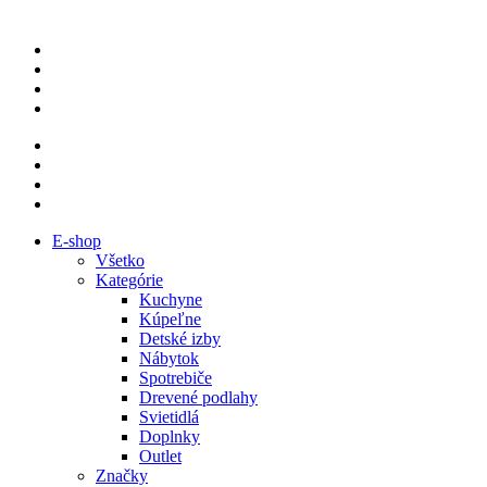
E-shop
Všetko
Kategórie
Kuchyne
Kúpeľne
Detské izby
Nábytok
Spotrebiče
Drevené podlahy
Svietidlá
Doplnky
Outlet
Značky