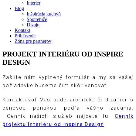
Interiér
Blog
Inšpirácia kuchýň
Spotrebiče
Dizajn
Kontakt
Prihlásenie
Zóna pre partnerov
PROJEKT INTERIÉRU OD INSPIRE
DESIGN
Zašlite nám vyplnený formulár a my sa vašej
požiadavke budeme čím skôr venovať.
Kontaktovať Vás bude architekt či dizajnér s
cenovou ponukou podľa vášho zadania.
Cenník našich služieb nájdete tu:
Cenník
projektu interiéru od Inspire Design