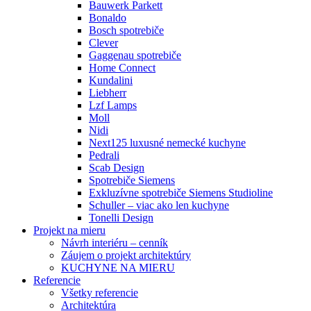
Bauwerk Parkett
Bonaldo
Bosch spotrebiče
Clever
Gaggenau spotrebiče
Home Connect
Kundalini
Liebherr
Lzf Lamps
Moll
Nidi
Next125 luxusné nemecké kuchyne
Pedrali
Scab Design
Spotrebiče Siemens
Exkluzívne spotrebiče Siemens Studioline
Schuller – viac ako len kuchyne
Tonelli Design
Projekt na mieru
Návrh interiéru – cenník
Záujem o projekt architektúry
KUCHYNE NA MIERU
Referencie
Všetky referencie
Architektúra