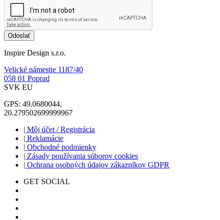
Odoslať
Inspire Design s.r.o.
Velické námestie 1187/40
058 01 Poprad
SVK EU
GPS: 49.0680044,
20.279502699999967
| Môj účet / Registrácia
| Reklamácie
| Obchodné podmienky
| Zásady používania súborov cookies
| Ochrana osobných údajov zákazníkov GDPR
GET SOCIAL