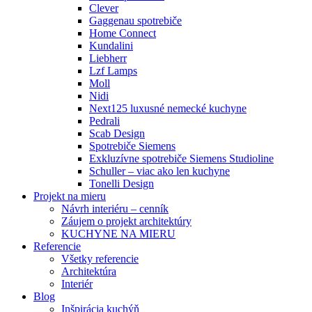
Clever
Gaggenau spotrebiče
Home Connect
Kundalini
Liebherr
Lzf Lamps
Moll
Nidi
Next125 luxusné nemecké kuchyne
Pedrali
Scab Design
Spotrebiče Siemens
Exkluzívne spotrebiče Siemens Studioline
Schuller – viac ako len kuchyne
Tonelli Design
Projekt na mieru
Návrh interiéru – cenník
Záujem o projekt architektúry
KUCHYNE NA MIERU
Referencie
Všetky referencie
Architektúra
Interiér
Blog
Inšpirácia kuchýň