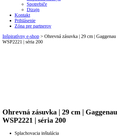
Spotrebiče
Dizajn
Kontakt
Prihlásenie
Zóna pre partnerov
Inšpiratívny e-shop
>
Ohrevná zásuvka | 29 cm | Gaggenau
WSP2221 | séria 200
Ohrevná zásuvka | 29 cm | Gaggenau
WSP2221 | séria 200
Splachovacia inštalácia