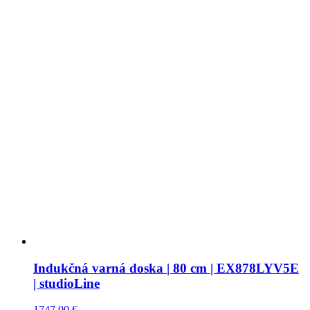
Indukčná varná doska | 80 cm | EX878LYV5E
| studioLine
1747,00
€