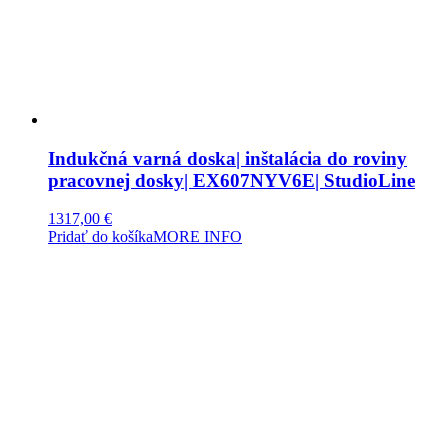
Indukčná varná doska| inštalácia do roviny
pracovnej dosky| EX607NYV6E| StudioLine
1317,00
€
Pridať do košíka
MORE INFO