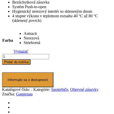
Bezúchytková zásuvka
Systém Push-to-open
Hygienický nerezový interiér so skleneným dnom
4 stupne výkonu v teplotnom rozsahu 40 °C až 80 °C
(sklenený povrch)
Antracit
Nerezová
Farba
Strieborná
Vymazať
množstvo
Ohrevná
Pridať do košíka
zásuvka
|
29
cm
Informujte sa o dostupnosti
|
Gaggenau
Katalógové číslo:
-
Kategórie:
Spotrebiče
,
Ohrevné zásuvky
WSP2221
Značka:
Gaggenau
|
séria
200