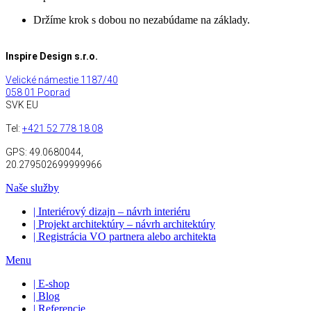
Držíme krok s dobou no nezabúdame na základy.
Inspire Design s.r.o.
Velické námestie 1187/40
058 01 Poprad
SVK EU
Tel:
+421 52 778 18 08
GPS:
49.0680044,
20.279502699999966
Naše služby
| Interiérový dizajn – návrh interiéru
| Projekt architektúry – návrh architektúry
| Registrácia VO partnera alebo architekta
Menu
| E-shop
| Blog
| Referencie