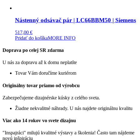
Nástenný odsávač pár | LC66BBM50 | Siemens
517,00
€
Pridať do košíka
MORE INFO
Doprava po celej SR zdarma
U nás za dopravu až k domu neplatíte
Tovar Vám doručíme kuriérom
Originálny tovar priamo od výrobcu
Zabezpečujeme dizajnérske kúsky z celého sveta.
Žiadne nekvalitné náhrady. U nás najdete originálnu kvalitu
Viac ako 14 rokov vo svete dizajnu
"Inspajráci" milujú kvalitné výstavy a školenia! Často tam nájdeme
novú inšpiráciu