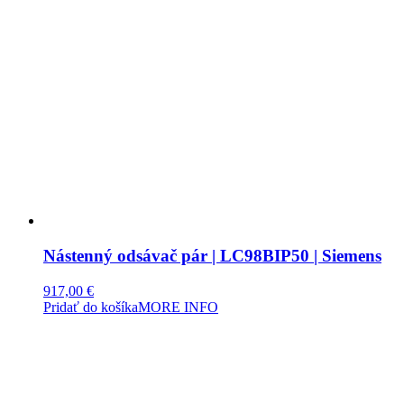
Nástenný odsávač pár | LC98BIP50 | Siemens
917,00
€
Pridať do košíka
MORE INFO