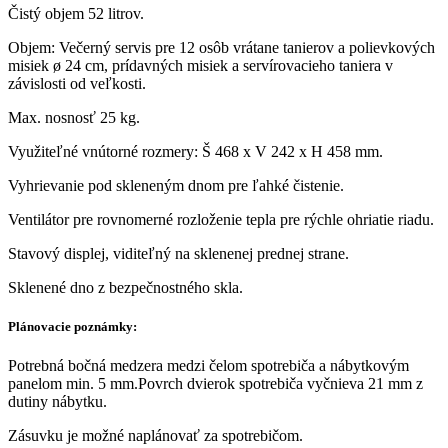
Čistý objem 52 litrov.
Objem: Večerný servis pre 12 osôb vrátane tanierov a polievkových
misiek ø 24 cm, prídavných misiek a servírovacieho taniera v
závislosti od veľkosti.
Max. nosnosť 25 kg.
Využiteľné vnútorné rozmery: Š 468 x V 242 x H 458 mm.
Vyhrievanie pod skleneným dnom pre ľahké čistenie.
Ventilátor pre rovnomerné rozloženie tepla pre rýchle ohriatie riadu.
Stavový displej, viditeľný na sklenenej prednej strane.
Sklenené dno z bezpečnostného skla.
Plánovacie poznámky:
Potrebná bočná medzera medzi čelom spotrebiča a nábytkovým
panelom min. 5 mm.Povrch dvierok spotrebiča vyčnieva 21 mm z
dutiny nábytku.
Zásuvku je možné naplánovať za spotrebičom.