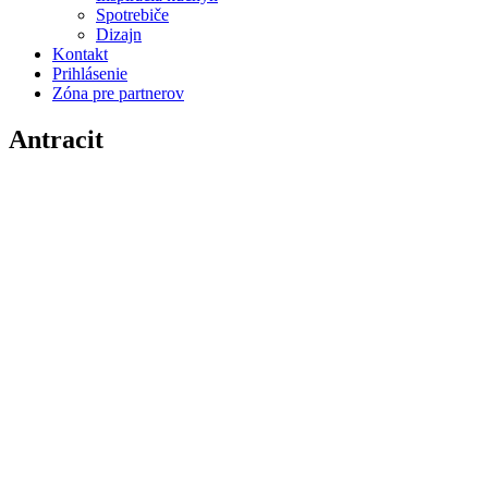
Spotrebiče
Dizajn
Kontakt
Prihlásenie
Zóna pre partnerov
Antracit