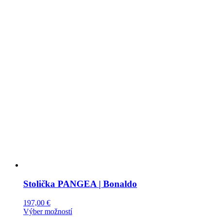
Stolička PANGEA | Bonaldo
197,00
€
This
Výber možností