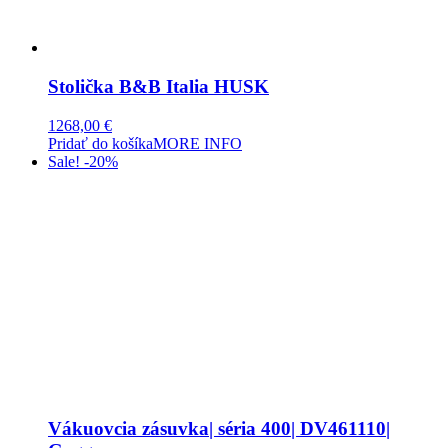
Stolička B&B Italia HUSK
1268,00
€
Pridať do košíka
MORE INFO
Sale! -20%
Vákuovcia zásuvka| séria 400| DV461110|