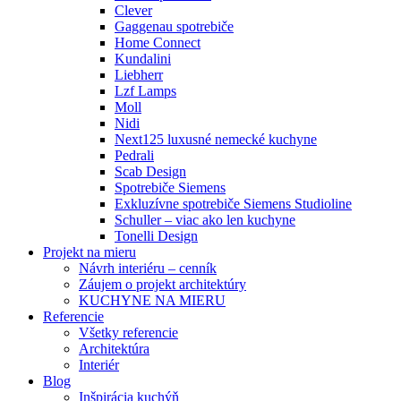
Clever
Gaggenau spotrebiče
Home Connect
Kundalini
Liebherr
Lzf Lamps
Moll
Nidi
Next125 luxusné nemecké kuchyne
Pedrali
Scab Design
Spotrebiče Siemens
Exkluzívne spotrebiče Siemens Studioline
Schuller – viac ako len kuchyne
Tonelli Design
Projekt na mieru
Návrh interiéru – cenník
Záujem o projekt architektúry
KUCHYNE NA MIERU
Referencie
Všetky referencie
Architektúra
Interiér
Blog
Inšpirácia kuchýň