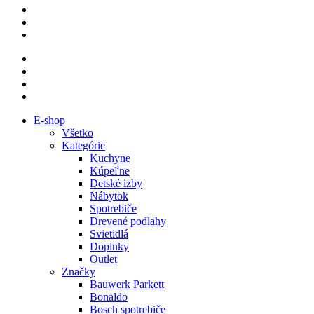
E-shop
Všetko
Kategórie
Kuchyne
Kúpeľne
Detské izby
Nábytok
Spotrebiče
Drevené podlahy
Svietidlá
Doplnky
Outlet
Značky
Bauwerk Parkett
Bonaldo
Bosch spotrebiče