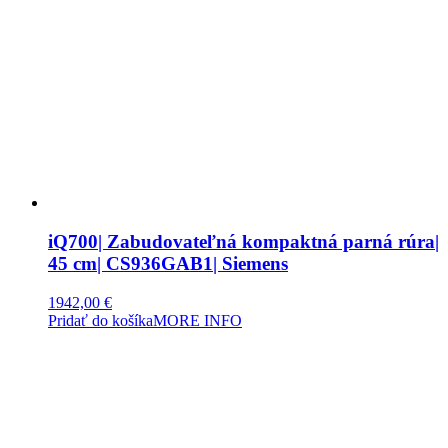
iQ700| Zabudovateľná kompaktná parná rúra|
45 cm| CS936GAB1| Siemens
1942,00
€
Pridať do košíka
MORE INFO