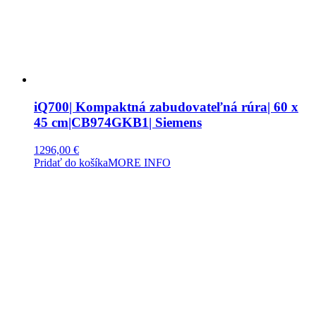
iQ700| Kompaktná zabudovateľná rúra| 60 x
45 cm|CB974GKB1| Siemens
1296,00
€
Pridať do košíka
MORE INFO