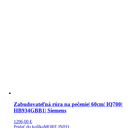
Zabudovateľná rúra na pečenie| 60cm| IQ700|
HB934GBB1| Siemens
1296,00
€
Pridať do košíka
MORE INFO