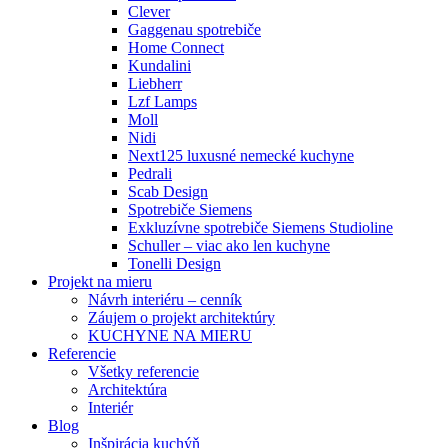
Clever
Gaggenau spotrebiče
Home Connect
Kundalini
Liebherr
Lzf Lamps
Moll
Nidi
Next125 luxusné nemecké kuchyne
Pedrali
Scab Design
Spotrebiče Siemens
Exkluzívne spotrebiče Siemens Studioline
Schuller – viac ako len kuchyne
Tonelli Design
Projekt na mieru
Návrh interiéru – cenník
Záujem o projekt architektúry
KUCHYNE NA MIERU
Referencie
Všetky referencie
Architektúra
Interiér
Blog
Inšpirácia kuchýň