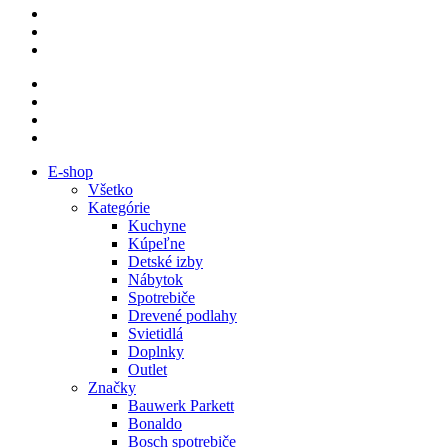
E-shop
Všetko
Kategórie
Kuchyne
Kúpeľne
Detské izby
Nábytok
Spotrebiče
Drevené podlahy
Svietidlá
Doplnky
Outlet
Značky
Bauwerk Parkett
Bonaldo
Bosch spotrebiče