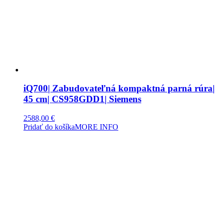
iQ700| Zabudovateľná kompaktná parná rúra|
45 cm| CS958GDD1| Siemens
2588,00
€
Pridať do košíka
MORE INFO