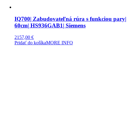
IQ700| Zabudovateľná rúra s funkciou pary|
60cm| HS936GAB1| Siemens
2157,00
€
Pridať do košíka
MORE INFO