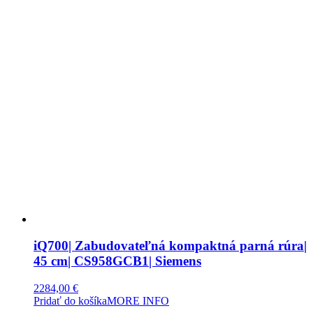
iQ700| Zabudovateľná kompaktná parná rúra|
45 cm| CS958GCB1| Siemens
2284,00
€
Pridať do košíka
MORE INFO