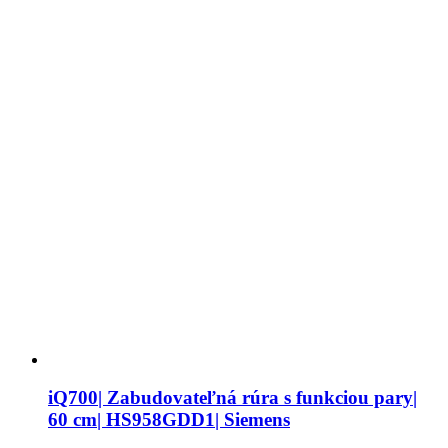
iQ700| Zabudovateľná rúra s funkciou pary|
60 cm| HS958GDD1| Siemens