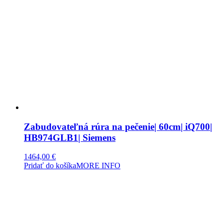
Zabudovateľná rúra na pečenie| 60cm| iQ700|
HB974GLB1| Siemens
1464,00
€
Pridať do košíka
MORE INFO