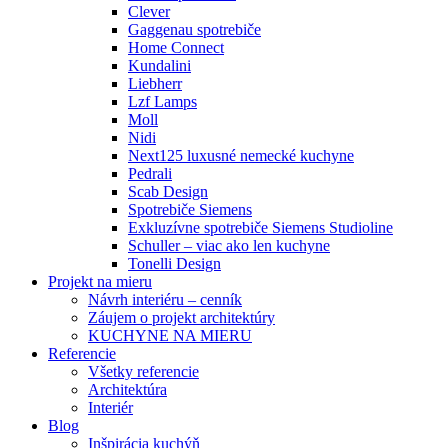
Clever
Gaggenau spotrebiče
Home Connect
Kundalini
Liebherr
Lzf Lamps
Moll
Nidi
Next125 luxusné nemecké kuchyne
Pedrali
Scab Design
Spotrebiče Siemens
Exkluzívne spotrebiče Siemens Studioline
Schuller – viac ako len kuchyne
Tonelli Design
Projekt na mieru
Návrh interiéru – cenník
Záujem o projekt architektúry
KUCHYNE NA MIERU
Referencie
Všetky referencie
Architektúra
Interiér
Blog
Inšpirácia kuchýň