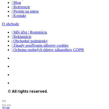
| Blog
| Referencie
| Projekt na mieru
| Kontakt
O obchode
| Môj účet / Registrácia
| Reklamácie
| Obchodné podmienky
| Zásady používania súborov cookies
| Ochrana osobných údajov zákazníkov GDPR
© All rights reserved.
TOP