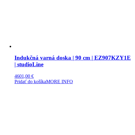
Indukčná varná doska | 90 cm | EZ907KZY1E
| studioLine
4601,00
€
Pridať do košíka
MORE INFO