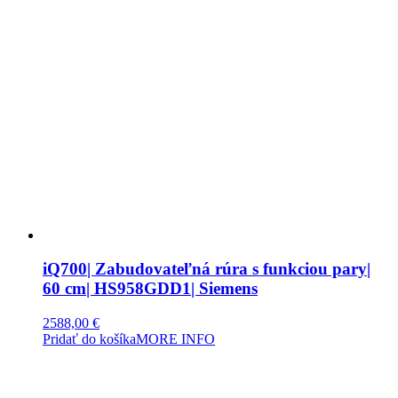
iQ700| Zabudovateľná rúra s funkciou pary|
60 cm| HS958GDD1| Siemens
2588,00
€
Pridať do košíka
MORE INFO