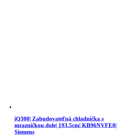
iQ300| Zabudovateľná chladnička s
mrazničkou dole| 193.5cm| KB96NVFE0|
Siemens