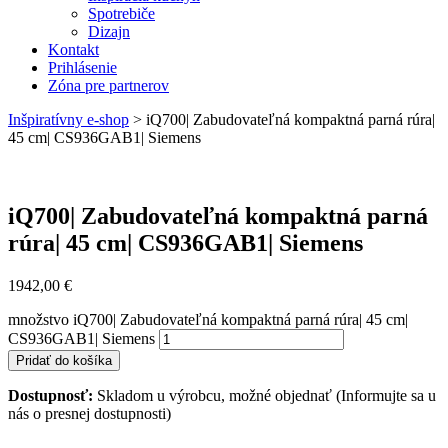
Spotrebiče
Dizajn
Kontakt
Prihlásenie
Zóna pre partnerov
Inšpiratívny e-shop
>
iQ700| Zabudovateľná kompaktná parná rúra|
45 cm| CS936GAB1| Siemens
iQ700| Zabudovateľná kompaktná parná
rúra| 45 cm| CS936GAB1| Siemens
1942,00
€
množstvo iQ700| Zabudovateľná kompaktná parná rúra| 45 cm|
CS936GAB1| Siemens
Pridať do košíka
Dostupnosť:
Skladom u výrobcu, možné objednať (Informujte sa u
nás o presnej dostupnosti)