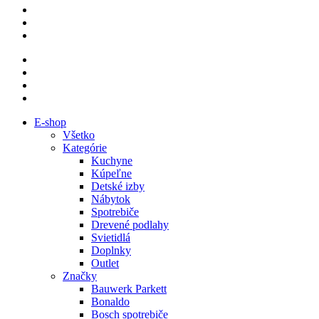
E-shop
Všetko
Kategórie
Kuchyne
Kúpeľne
Detské izby
Nábytok
Spotrebiče
Drevené podlahy
Svietidlá
Doplnky
Outlet
Značky
Bauwerk Parkett
Bonaldo
Bosch spotrebiče