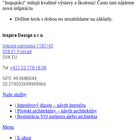
"Inspajráci" milujú kvalitné výstavy a školenia! Často tam nájdeme
novú inšpiráciu
Držíme krok s dobou no nezabúdame na základy.
Inspire Design s.r.o.
Velické námestie 1187/40
058 01 Poprad
SVK EU
Tel:
+421 52 778 18 08
GPS:
49.0680044,
20.279502699999966
Naše služby
| Interiérový dizajn – návrh interiéru
| Projekt architektúry – návrh architektúry
| Registrácia VO partnera alebo architekta
Menu
| E-shop