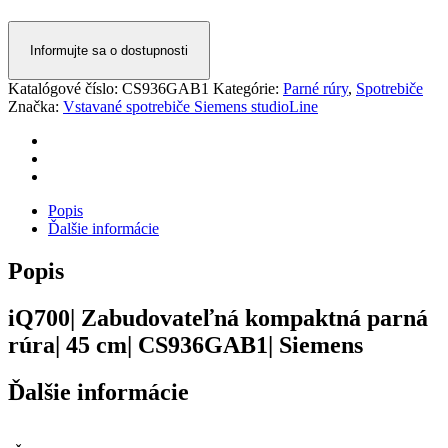
Informujte sa o dostupnosti
Katalógové číslo:
CS936GAB1
Kategórie:
Parné rúry
,
Spotrebiče
Značka:
Vstavané spotrebiče Siemens studioLine
Popis
Ďalšie informácie
Popis
iQ700| Zabudovateľná kompaktná parná
rúra| 45 cm| CS936GAB1| Siemens
Ďalšie informácie