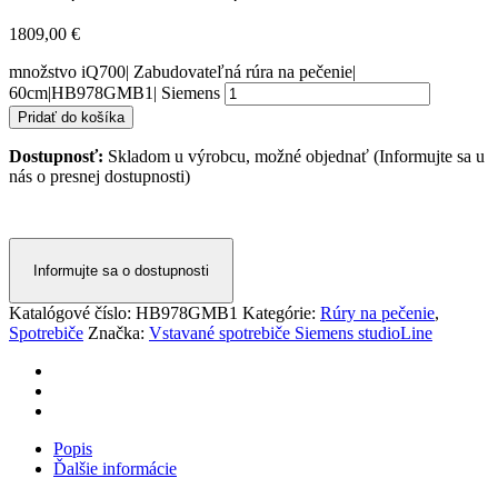
1809,00
€
množstvo iQ700| Zabudovateľná rúra na pečenie|
60cm|HB978GMB1| Siemens
Pridať do košíka
Dostupnosť:
Skladom u výrobcu, možné objednať (Informujte sa u
nás o presnej dostupnosti)
Informujte sa o dostupnosti
Katalógové číslo:
HB978GMB1
Kategórie:
Rúry na pečenie
,
Spotrebiče
Značka:
Vstavané spotrebiče Siemens studioLine
Popis
Ďalšie informácie