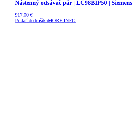
Nástenný odsávač pár | LC98BIP50 | Siemens
917,00
€
Pridať do košíka
MORE INFO