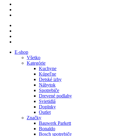
E-shop
Všetko
Kategórie
Kuchyne
Kúpeľne
Detské izby
Nábytok
Spotrebiče
Drevené podlahy
Svietidlá
Doplnky
Outlet
Značky
Bauwerk Parkett
Bonaldo
Bosch spotrebiče