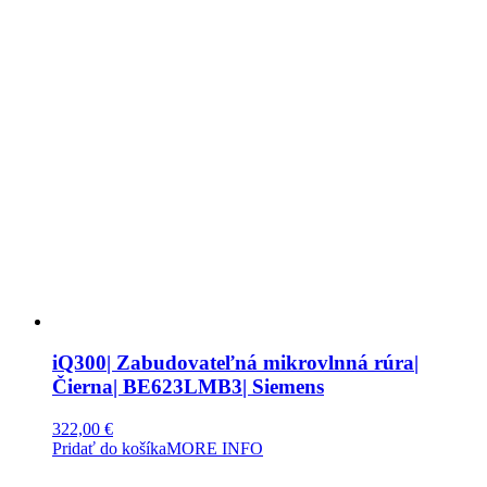
iQ300| Zabudovateľná mikrovlnná rúra|
Čierna| BE623LMB3| Siemens
322,00
€
Pridať do košíka
MORE INFO