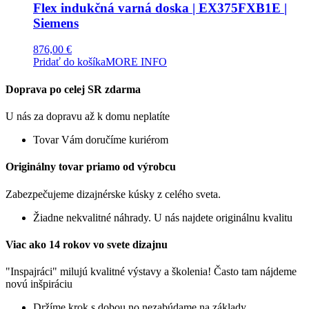
Flex indukčná varná doska | EX375FXB1E |
Siemens
876,00
€
Pridať do košíka
MORE INFO
Doprava po celej SR zdarma
U nás za dopravu až k domu neplatíte
Tovar Vám doručíme kuriérom
Originálny tovar priamo od výrobcu
Zabezpečujeme dizajnérske kúsky z celého sveta.
Žiadne nekvalitné náhrady. U nás najdete originálnu kvalitu
Viac ako 14 rokov vo svete dizajnu
"Inspajráci" milujú kvalitné výstavy a školenia! Často tam nájdeme
novú inšpiráciu
Držíme krok s dobou no nezabúdame na základy.