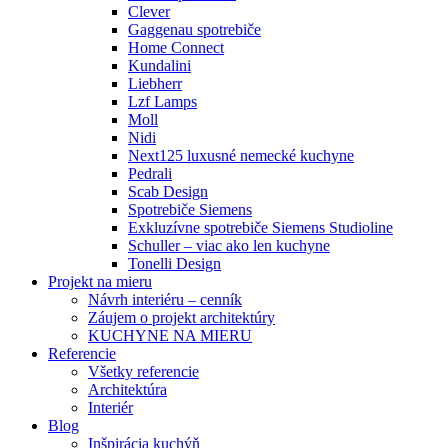
Clever
Gaggenau spotrebiče
Home Connect
Kundalini
Liebherr
Lzf Lamps
Moll
Nidi
Next125 luxusné nemecké kuchyne
Pedrali
Scab Design
Spotrebiče Siemens
Exkluzívne spotrebiče Siemens Studioline
Schuller – viac ako len kuchyne
Tonelli Design
Projekt na mieru
Návrh interiéru – cenník
Záujem o projekt architektúry
KUCHYNE NA MIERU
Referencie
Všetky referencie
Architektúra
Interiér
Blog
Inšpirácia kuchýň