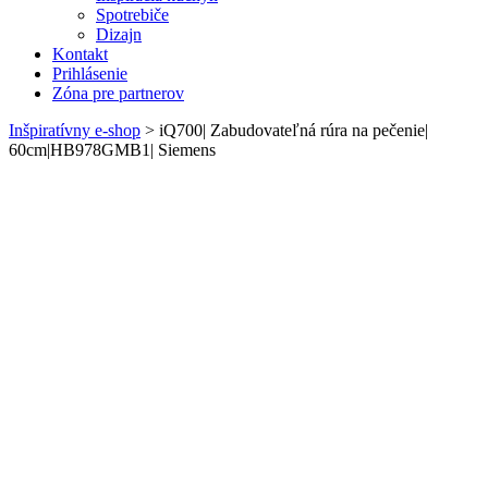
Spotrebiče
Dizajn
Kontakt
Prihlásenie
Zóna pre partnerov
Inšpiratívny e-shop
>
iQ700| Zabudovateľná rúra na pečenie|
60cm|HB978GMB1| Siemens