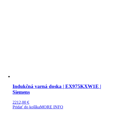
Indukčná varná doska | EX975KXW1E |
Siemens
2212,00
€
Pridať do košíka
MORE INFO