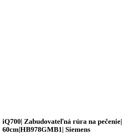
iQ700| Zabudovateľná rúra na pečenie|
60cm|HB978GMB1| Siemens