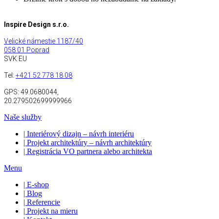
Inspire Design s.r.o.
Velické námestie 1187/40
058 01 Poprad
SVK EU
Tel:
+421 52 778 18 08
GPS:
49.0680044,
20.279502699999966
Naše služby
| Interiérový dizajn – návrh interiéru
| Projekt architektúry – návrh architektúry
| Registrácia VO partnera alebo architekta
Menu
| E-shop
| Blog
| Referencie
| Projekt na mieru