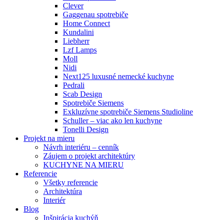
Clever
Gaggenau spotrebiče
Home Connect
Kundalini
Liebherr
Lzf Lamps
Moll
Nidi
Next125 luxusné nemecké kuchyne
Pedrali
Scab Design
Spotrebiče Siemens
Exkluzívne spotrebiče Siemens Studioline
Schuller – viac ako len kuchyne
Tonelli Design
Projekt na mieru
Návrh interiéru – cenník
Záujem o projekt architektúry
KUCHYNE NA MIERU
Referencie
Všetky referencie
Architektúra
Interiér
Blog
Inšpirácia kuchýň