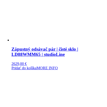
Zápustný odsávač pár | čisté sklo |
LD88WMM65 | studioLine
2629,00
€
Pridať do košíka
MORE INFO