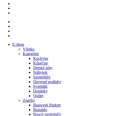
E-shop
Všetko
Kategórie
Kuchyne
Kúpeľne
Detské izby
Nábytok
Spotrebiče
Drevené podlahy
Svietidlá
Doplnky
Outlet
Značky
Bauwerk Parkett
Bonaldo
Bosch spotrebiče