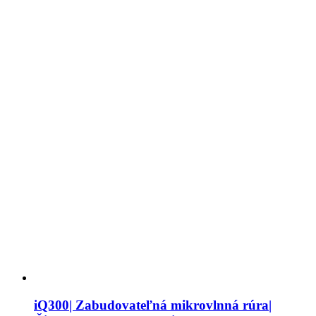
iQ300| Zabudovateľná mikrovlnná rúra|