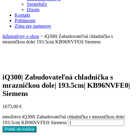
Spotrebiče
Dizajn
Kontakt
Prihlásenie
Zóna pre partnerov
Inšpiratívny e-shop
>
iQ300| Zabudovateľná chladnička s
mrazničkou dole| 193.5cm| KB96NVFE0| Siemens
iQ300| Zabudovateľná chladnička s
mrazničkou dole| 193.5cm| KB96NVFE0|
Siemens
1675,00
€
množstvo iQ300| Zabudovateľná chladnička s mrazničkou dole|
193.5cm| KB96NVFE0| Siemens
Pridať do košíka