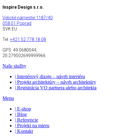
Inspire Design s.r.o.
Velické námestie 1187/40
058 01 Poprad
SVK EU
Tel:
+421 52 778 18 08
GPS:
49.0680044,
20.279502699999966
Naše služby
| Interiérový dizajn – návrh interiéru
| Projekt architektúry – návrh architektúry
| Registrácia VO partnera alebo architekta
Menu
| E-shop
| Blog
| Referencie
| Projekt na mieru
| Kontakt