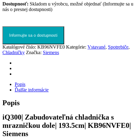
Dostupnosť:
Skladom u výrobcu, možné objednať (Informujte sa u
nás o presnej dostupnosti)
Informujte sa o dostupnosti
Katalógové číslo:
KB96NVFE0
Kategórie:
Vstavané
,
Spotrebiče
,
Chladničky
Značka:
Siemens
Popis
Ďalšie informácie
Popis
iQ300| Zabudovateľná chladnička s
mrazničkou dole| 193.5cm| KB96NVFE0|
Siemens