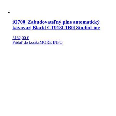
iQ700| Zabudovateľný plne automatický
kávovar| Black| CT918L1B0| StudioLine
3162,00
€
Pridať do košíka
MORE INFO