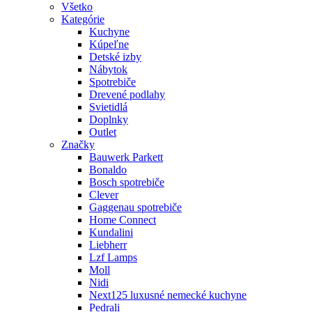
Všetko
Kategórie
Kuchyne
Kúpeľne
Detské izby
Nábytok
Spotrebiče
Drevené podlahy
Svietidlá
Doplnky
Outlet
Značky
Bauwerk Parkett
Bonaldo
Bosch spotrebiče
Clever
Gaggenau spotrebiče
Home Connect
Kundalini
Liebherr
Lzf Lamps
Moll
Nidi
Next125 luxusné nemecké kuchyne
Pedrali