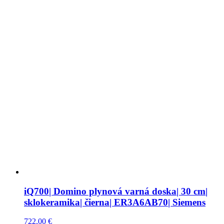
iQ700| Domino plynová varná doska| 30 cm|
sklokeramika| čierna| ER3A6AB70| Siemens
722,00
€