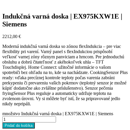
Indukčná varná doska | EX975KXW1E |
Siemens
2212,00
€
Moderná indukčná varná doska so zónou flexIndukcia – pre viac
flexibility pri varení. Varný panel s flexIndukciou prispôsobí
veľkosť varnej zóny rôznym panviciam a hrncom. Pre jednoduchú
obsluhu a dobrú čitateľnosť z akéhokoľvek uhla – TFT
Touchdisplej. Home Connect: užitočné informácie o vašom
spotrebiči bez ohľadu na to, kde sa nachádzate. CookingSenzor Plus
ready: vďaka precíznej kontrole teploty počas varenia zabráni
prekypeniu či prevareniu vašich pokrmov (teplotný senzor je možné
kúpiť dodatočne ako zvláštne príslušenstvo). Senzor pečenia
fryingSensor Plus reguluje a automaticky udržuje teplotu na
zvolenom úrovni. Vy si môžete byť istí, že sa pripravované jedlo
nikdy nepripáli.
množstvo Indukčná varná doska | EX975KXW1E | Siemens
Pridať do košíka