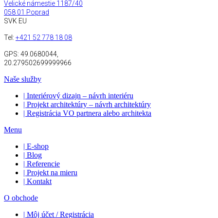
Velické námestie 1187/40
058 01 Poprad
SVK EU
Tel:
+421 52 778 18 08
GPS:
49.0680044,
20.279502699999966
Naše služby
| Interiérový dizajn – návrh interiéru
| Projekt architektúry – návrh architektúry
| Registrácia VO partnera alebo architekta
Menu
| E-shop
| Blog
| Referencie
| Projekt na mieru
| Kontakt
O obchode
| Môj účet / Registrácia