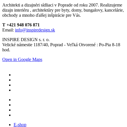
Architekti a dizajnéri sídliaci v Poprade od roku 2007. Realizujeme
dizajn interiéru , architektúry pre byty, domy, bungalovy, kancelárie,
obchody a mnoho ďalšej inšpirácie pre Vás.
T +421 948 076 871
Email:
info@inspiredesign.sk
INSPIRE DESIGN s. r. o.
Velické námestie 1187/40, Poprad - Veľká Otvorené : Po-Pia 8-18
hod.
Open in Google Maps
E-shop