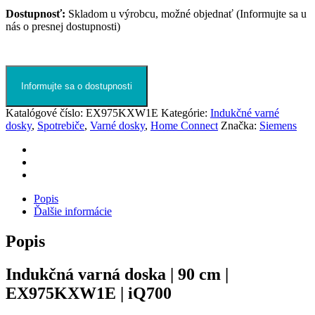
Dostupnosť:
Skladom u výrobcu, možné objednať (Informujte sa u
nás o presnej dostupnosti)
Informujte sa o dostupnosti
Katalógové číslo:
EX975KXW1E
Kategórie:
Indukčné varné
dosky
,
Spotrebiče
,
Varné dosky
,
Home Connect
Značka:
Siemens
Popis
Ďalšie informácie
Popis
Indukčná varná doska | 90 cm |
EX975KXW1E | iQ700