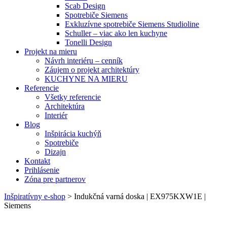
Scab Design
Spotrebiče Siemens
Exkluzívne spotrebiče Siemens Studioline
Schuller – viac ako len kuchyne
Tonelli Design
Projekt na mieru
Návrh interiéru – cenník
Záujem o projekt architektúry
KUCHYNE NA MIERU
Referencie
Všetky referencie
Architektúra
Interiér
Blog
Inšpirácia kuchýň
Spotrebiče
Dizajn
Kontakt
Prihlásenie
Zóna pre partnerov
Inšpiratívny e-shop
>
Indukčná varná doska | EX975KXW1E |
Siemens