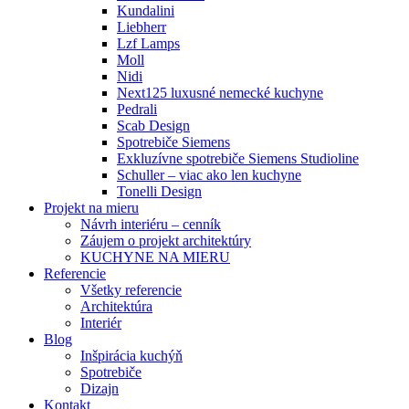
Kundalini
Liebherr
Lzf Lamps
Moll
Nidi
Next125 luxusné nemecké kuchyne
Pedrali
Scab Design
Spotrebiče Siemens
Exkluzívne spotrebiče Siemens Studioline
Schuller – viac ako len kuchyne
Tonelli Design
Projekt na mieru
Návrh interiéru – cenník
Záujem o projekt architektúry
KUCHYNE NA MIERU
Referencie
Všetky referencie
Architektúra
Interiér
Blog
Inšpirácia kuchýň
Spotrebiče
Dizajn
Kontakt