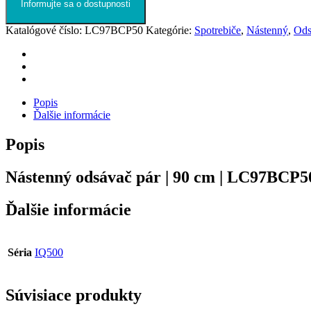
Informujte sa o dostupnosti
Katalógové číslo:
LC97BCP50
Kategórie:
Spotrebiče
,
Nástenný
,
Ods
Popis
Ďalšie informácie
Popis
Nástenný odsávač pár | 90 cm | LC97BCP50
Ďalšie informácie
Séria
IQ500
Súvisiace produkty