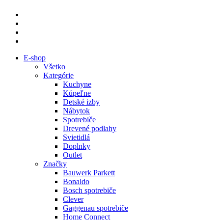
E-shop
Všetko
Kategórie
Kuchyne
Kúpeľne
Detské izby
Nábytok
Spotrebiče
Drevené podlahy
Svietidlá
Doplnky
Outlet
Značky
Bauwerk Parkett
Bonaldo
Bosch spotrebiče
Clever
Gaggenau spotrebiče
Home Connect