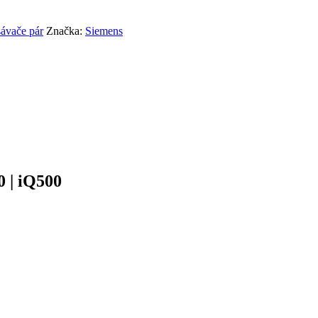
ávače pár
Značka:
Siemens
 | iQ500