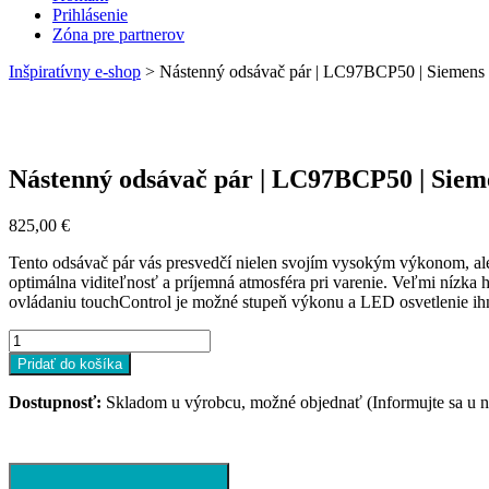
Prihlásenie
Zóna pre partnerov
Inšpiratívny e-shop
>
Nástenný odsávač pár | LC97BCP50 | Siemens
Nástenný odsávač pár | LC97BCP50 | Siem
825,00
€
Tento odsávač pár vás presvedčí nielen svojím vysokým výkonom, ale
optimálna viditeľnosť a príjemná atmosféra pri varenie. Veľmi nízka 
ovládaniu touchControl je možné stupeň výkonu a LED osvetlenie ih
množstvo
Nástenný
Pridať do košíka
odsávač
pár
Dostupnosť:
Skladom u výrobcu, možné objednať (Informujte sa u ná
|
LC97BCP50
|
Siemens