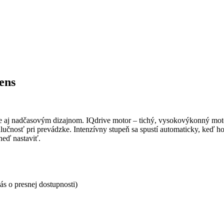
ens
 aj nadčasovým dizajnom. IQdrive motor – tichý, vysokovýkonný motor
hlučnosť pri prevádzke. Intenzívny stupeň sa spustí automaticky, keď 
neď nastaviť.
s o presnej dostupnosti)