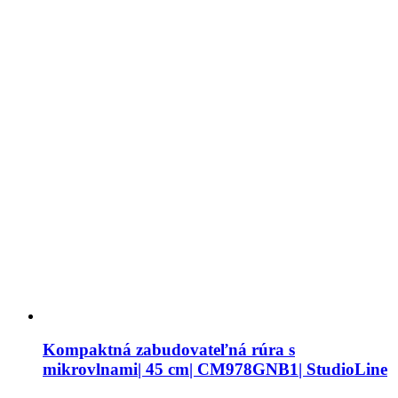
Kompaktná zabudovateľná rúra s
mikrovlnami| 45 cm| CM978GNB1| StudioLine