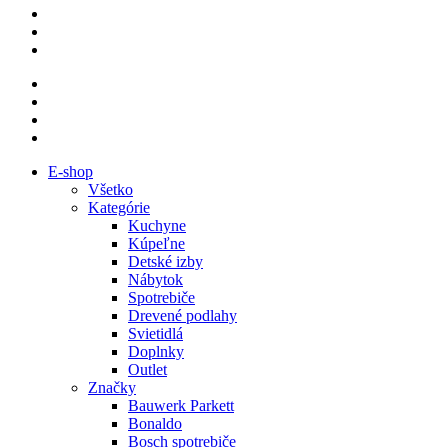
E-shop
Všetko
Kategórie
Kuchyne
Kúpeľne
Detské izby
Nábytok
Spotrebiče
Drevené podlahy
Svietidlá
Doplnky
Outlet
Značky
Bauwerk Parkett
Bonaldo
Bosch spotrebiče