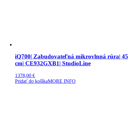
iQ700| Zabudovateľná mikrovlnná rúra| 45
cm| CE932GXB1| StudioLine
1378,00
€
Pridať do košíka
MORE INFO