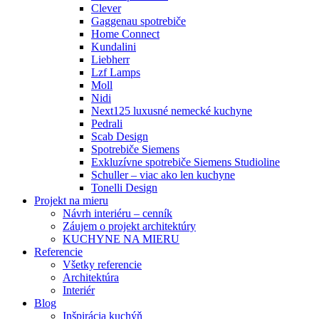
Clever
Gaggenau spotrebiče
Home Connect
Kundalini
Liebherr
Lzf Lamps
Moll
Nidi
Next125 luxusné nemecké kuchyne
Pedrali
Scab Design
Spotrebiče Siemens
Exkluzívne spotrebiče Siemens Studioline
Schuller – viac ako len kuchyne
Tonelli Design
Projekt na mieru
Návrh interiéru – cenník
Záujem o projekt architektúry
KUCHYNE NA MIERU
Referencie
Všetky referencie
Architektúra
Interiér
Blog
Inšpirácia kuchýň