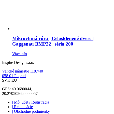
Mikrovlnná rúra | Celosklenené dvere |
Gaggenau BMP22 | séria 200
Viac info
Inspire Design s.r.o.
Velické námestie 1187/40
058 01 Poprad
SVK EU
GPS: 49.0680044,
20.279502699999967
| Môj účet / Registrácia
| Reklamácie
| Obchodné podmienky