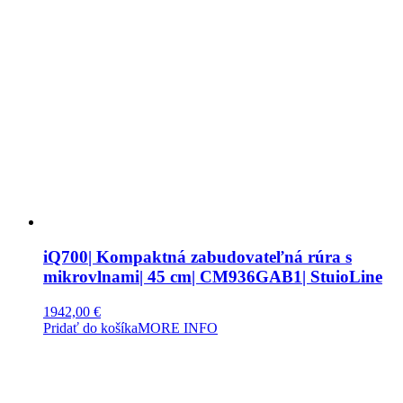
iQ700| Kompaktná zabudovateľná rúra s
mikrovlnami| 45 cm| CM936GAB1| StuioLine
1942,00
€
Pridať do košíka
MORE INFO