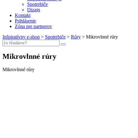
Spotrebiče
Dizajn
Kontakt
Prihlásenie
Zóna pre partnerov
Inšpiratívny e-shop
>
Spotrebiče
>
Rúry
>
Mikrovlnné rúry
Mikrovlnné rúry
Mikrovlnné rúry