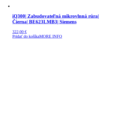
iQ300| Zabudovateľná mikrovlnná rúra|
Čierna| BE623LMB3| Siemens
322,00
€
Pridať do košíka
MORE INFO