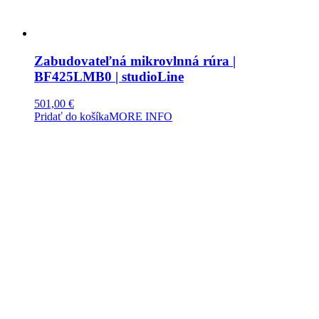
Zabudovateľná mikrovlnná rúra |
BF425LMB0 | studioLine
501,00
€
Pridať do košíka
MORE INFO