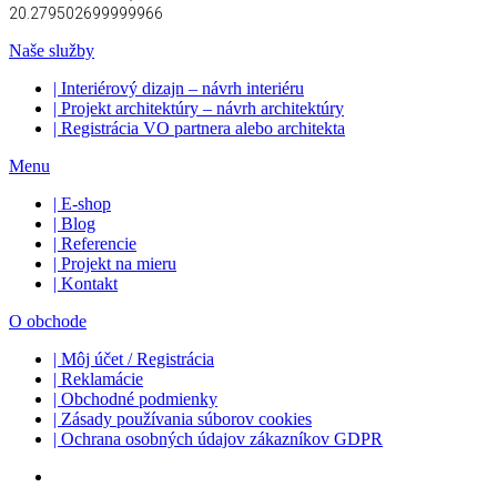
20.279502699999966
Naše služby
| Interiérový dizajn – návrh interiéru
| Projekt architektúry – návrh architektúry
| Registrácia VO partnera alebo architekta
Menu
| E-shop
| Blog
| Referencie
| Projekt na mieru
| Kontakt
O obchode
| Môj účet / Registrácia
| Reklamácie
| Obchodné podmienky
| Zásady používania súborov cookies
| Ochrana osobných údajov zákazníkov GDPR