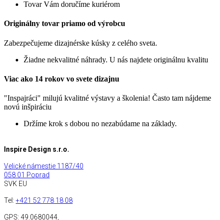
Tovar Vám doručíme kuriérom
Originálny tovar priamo od výrobcu
Zabezpečujeme dizajnérske kúsky z celého sveta.
Žiadne nekvalitné náhrady. U nás najdete originálnu kvalitu
Viac ako 14 rokov vo svete dizajnu
"Inspajráci" milujú kvalitné výstavy a školenia! Často tam nájdeme
novú inšpiráciu
Držíme krok s dobou no nezabúdame na základy.
Inspire Design s.r.o.
Velické námestie 1187/40
058 01 Poprad
SVK EU
Tel:
+421 52 778 18 08
GPS:
49.0680044,