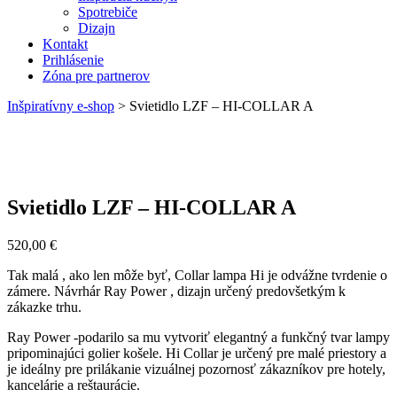
Spotrebiče
Dizajn
Kontakt
Prihlásenie
Zóna pre partnerov
Inšpiratívny e-shop
>
Svietidlo LZF – HI-COLLAR A
Svietidlo LZF – HI-COLLAR A
520,00
€
Tak malá , ako len môže byť, Collar lampa Hi je odvážne tvrdenie o
zámere. Návrhár Ray Power , dizajn určený predovšetkým k
zákazke trhu.
Ray Power -podarilo sa mu vytvoriť elegantný a funkčný tvar lampy
pripominajúci golier košele. Hi Collar je určený pre malé priestory a
je ideálny pre prilákanie vizuálnej pozornosť zákazníkov pre hotely,
kancelárie a reštaurácie.