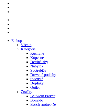
E-shop
Všetko
Kategórie
Kuchyne
Kúpeľne
Detské izby
Nábytok
Spotrebiče
Drevené podlahy
Svietidlá
Doplnky
Outlet
Značky
Bauwerk Parkett
Bonaldo
Bosch spotrebiče