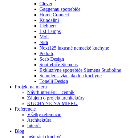
Clever
Gaggenau spotrebiče
Home Connect
Kundalini
Liebherr
Lzf Lamps
Moll
Nidi
Next125 luxusné nemecké kuchyne
Pedrali
Scab Design
Spotrebiče Siemens
Exkluzívne spotrebiče Siemens Studioline
Schuller – viac ako len kuchyne
Tonelli Design
Projekt na mieru
Návrh interiéru – cenník
Záujem o projekt architektúry
KUCHYNE NA MIERU
Referencie
Všetky referencie
Architektúra
Interiér
Blog
Inšpirácia kuchýň