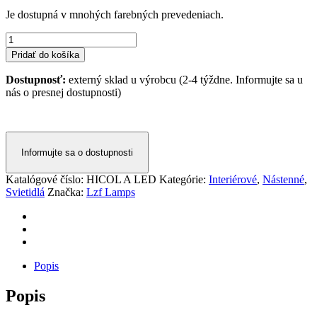
Je dostupná v mnohých farebných prevedeniach.
množstvo
Svietidlo
Pridať do košíka
LZF
-
Dostupnosť:
externý sklad u výrobcu (2-4 týždne. Informujte sa u
HI-
nás o presnej dostupnosti)
COLLAR
A
Informujte sa o dostupnosti
Katalógové číslo:
HICOL A LED
Kategórie:
Interiérové
,
Nástenné
,
Svietidlá
Značka:
Lzf Lamps
Popis
Popis