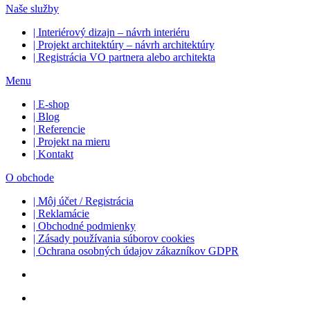
Naše služby
| Interiérový dizajn – návrh interiéru
| Projekt architektúry – návrh architektúry
| Registrácia VO partnera alebo architekta
Menu
| E-shop
| Blog
| Referencie
| Projekt na mieru
| Kontakt
O obchode
| Môj účet / Registrácia
| Reklamácie
| Obchodné podmienky
| Zásady používania súborov cookies
| Ochrana osobných údajov zákazníkov GDPR