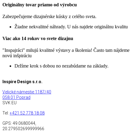
Originálny tovar priamo od výrobcu
Zabezpečujeme dizajnérske kúsky z celého sveta.
Žiadne nekvalitné náhrady. U nás najdete originálnu kvalitu
Viac ako 14 rokov vo svete dizajnu
"Inspajráci" milujú kvalitné výstavy a školenia! Často tam nájdeme
novú inšpiráciu
Držíme krok s dobou no nezabúdame na základy.
Inspire Design s.r.o.
Velické námestie 1187/40
058 01 Poprad
SVK EU
Tel:
+421 52 778 18 08
GPS:
49.0680044,
20.279502699999966