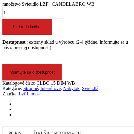
množstvo Svietidlo LZF | CANDELABRO WB
Pridať do košíka
Dostupnosť:
externý sklad u výrobcu (2-4 týždne. Informujte sa u
nás o presnej dostupnosti)
Informujte sa o dostupnosti
Katalógové číslo:
CLBO 15 DIM WB
Kategórie:
Stropné
,
Interiérové
,
Nábytok
,
Svietidlá
Značka:
Lzf Lamps
POPIS
ĎALŠIE INFORMÁCIE