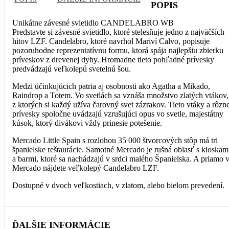
POPIS
Unikátne závesné svietidlo CANDELABRO WB
Predstavte si závesné svietidlo, ktoré stelesňuje jedno z najväčších
hitov LZF. Candelabro, ktoré navrhol Mariví Calvo, popisuje
pozoruhodne reprezentatívnu formu, ktorá spája najlepšiu zbierku
príveskov z drevenej dyhy. Hromadne tieto pohľadné prívesky
predvádzajú veľkolepú svetelnú šou.
Medzi účinkujúcich patria aj osobnosti ako Agatha a Mikado,
Raindrop a Totem. Vo svetlách sa vznáša množstvo zlatých vtákov,
z ktorých si každý užíva čarovný svet zázrakov. Tieto vtáky a rôzn
prívesky spoločne uvádzajú vzrušujúci opus vo svetle, majestátny
kúsok, ktorý divákovi vždy prinesie potešenie.
Mercado Little Spain s rozlohou 35 000 štvorcových stôp má tri
španielske reštaurácie. Samotné Mercado je rušná oblasť s kioskam
a barmi, ktoré sa nachádzajú v srdci malého Španielska. A priamo 
Mercado nájdete veľkolepý Candelabro LZF.
Dostupné v dvoch veľkostiach, v zlatom, alebo bielom prevedení.
ĎALŠIE INFORMÁCIE