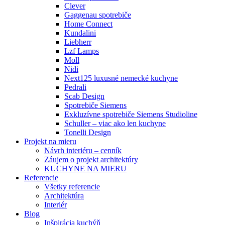
Clever
Gaggenau spotrebiče
Home Connect
Kundalini
Liebherr
Lzf Lamps
Moll
Nidi
Next125 luxusné nemecké kuchyne
Pedrali
Scab Design
Spotrebiče Siemens
Exkluzívne spotrebiče Siemens Studioline
Schuller – viac ako len kuchyne
Tonelli Design
Projekt na mieru
Návrh interiéru – cenník
Záujem o projekt architektúry
KUCHYNE NA MIERU
Referencie
Všetky referencie
Architektúra
Interiér
Blog
Inšpirácia kuchýň