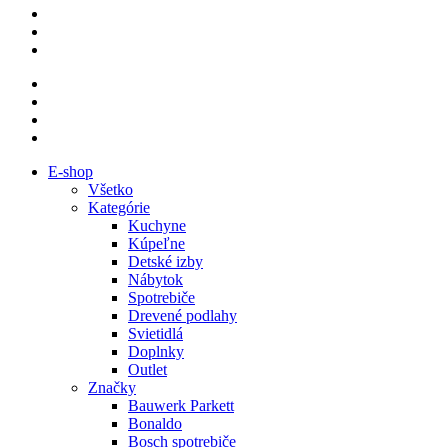
E-shop
Všetko
Kategórie
Kuchyne
Kúpeľne
Detské izby
Nábytok
Spotrebiče
Drevené podlahy
Svietidlá
Doplnky
Outlet
Značky
Bauwerk Parkett
Bonaldo
Bosch spotrebiče