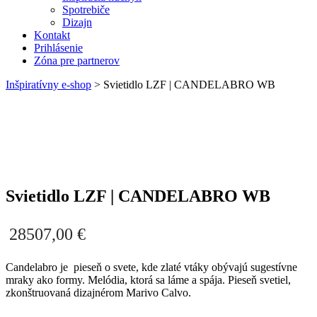
Spotrebiče
Dizajn
Kontakt
Prihlásenie
Zóna pre partnerov
Inšpiratívny e-shop
>
Svietidlo LZF | CANDELABRO WB
Svietidlo LZF | CANDELABRO WB
28507,00
€
Candelabro je pieseň o svete, kde zlaté vtáky obývajú sugestívne
mraky ako formy. Melódia, ktorá sa láme a spája. Pieseň svetiel,
zkonštruovaná dizajnérom Marivo Calvo.