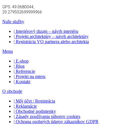
GPS:
49.0680044,
20.279502699999966
Naše služby
| Interiérový dizajn – návrh interiéru
| Projekt architektúry – návrh architektúry
| Registrácia VO partnera alebo architekta
Menu
| E-shop
| Blog
| Referencie
| Projekt na mieru
| Kontakt
O obchode
| Môj účet / Registrácia
| Reklamácie
| Obchodné podmienky
| Zásady používania súborov cookies
| Ochrana osobných údajov zákazníkov GDPR