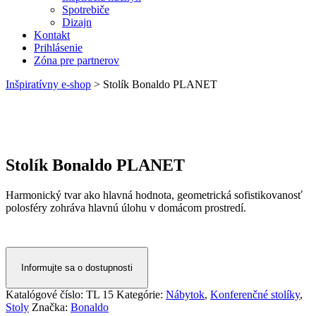
Spotrebiče
Dizajn
Kontakt
Prihlásenie
Zóna pre partnerov
Inšpiratívny e-shop
>
Stolík Bonaldo PLANET
Stolík Bonaldo PLANET
Harmonický tvar ako hlavná hodnota, geometrická sofistikovanosť
polosféry zohráva hlavnú úlohu v domácom prostredí.
Informujte sa o dostupnosti
Katalógové číslo:
TL 15
Kategórie:
Nábytok
,
Konferenčné stolíky
,
Stoly
Značka:
Bonaldo