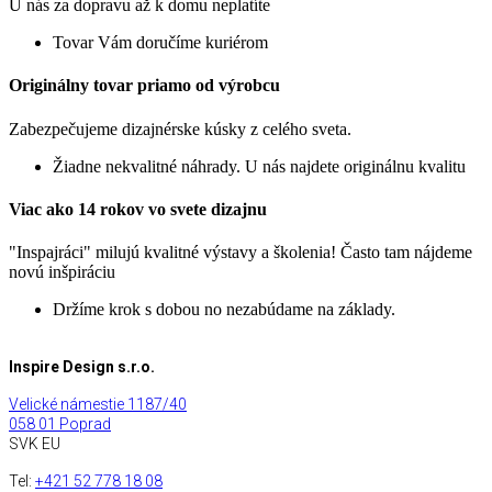
U nás za dopravu až k domu neplatíte
Tovar Vám doručíme kuriérom
Originálny tovar priamo od výrobcu
Zabezpečujeme dizajnérske kúsky z celého sveta.
Žiadne nekvalitné náhrady. U nás najdete originálnu kvalitu
Viac ako 14 rokov vo svete dizajnu
"Inspajráci" milujú kvalitné výstavy a školenia! Často tam nájdeme
novú inšpiráciu
Držíme krok s dobou no nezabúdame na základy.
Inspire Design s.r.o.
Velické námestie 1187/40
058 01 Poprad
SVK EU
Tel:
+421 52 778 18 08