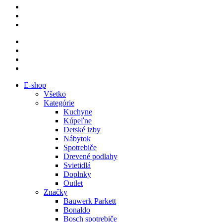
E-shop
Všetko
Kategórie
Kuchyne
Kúpeľne
Detské izby
Nábytok
Spotrebiče
Drevené podlahy
Svietidlá
Doplnky
Outlet
Značky
Bauwerk Parkett
Bonaldo
Bosch spotrebiče