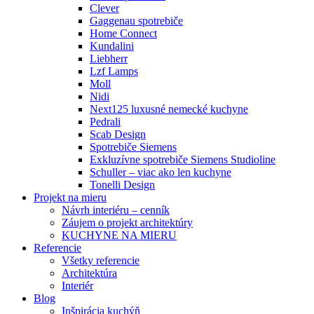
Clever
Gaggenau spotrebiče
Home Connect
Kundalini
Liebherr
Lzf Lamps
Moll
Nidi
Next125 luxusné nemecké kuchyne
Pedrali
Scab Design
Spotrebiče Siemens
Exkluzívne spotrebiče Siemens Studioline
Schuller – viac ako len kuchyne
Tonelli Design
Projekt na mieru
Návrh interiéru – cenník
Záujem o projekt architektúry
KUCHYNE NA MIERU
Referencie
Všetky referencie
Architektúra
Interiér
Blog
Inšpirácia kuchýň