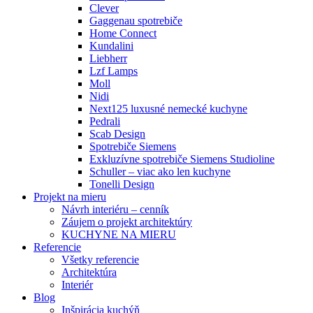
Clever
Gaggenau spotrebiče
Home Connect
Kundalini
Liebherr
Lzf Lamps
Moll
Nidi
Next125 luxusné nemecké kuchyne
Pedrali
Scab Design
Spotrebiče Siemens
Exkluzívne spotrebiče Siemens Studioline
Schuller – viac ako len kuchyne
Tonelli Design
Projekt na mieru
Návrh interiéru – cenník
Záujem o projekt architektúry
KUCHYNE NA MIERU
Referencie
Všetky referencie
Architektúra
Interiér
Blog
Inšpirácia kuchýň