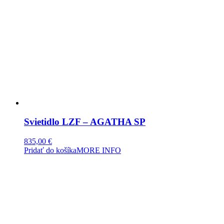
Svietidlo LZF – AGATHA SP
835,00
€
Pridať do košíka
MORE INFO