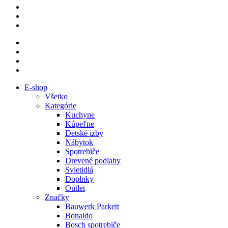
E-shop
Všetko
Kategórie
Kuchyne
Kúpeľne
Detské izby
Nábytok
Spotrebiče
Drevené podlahy
Svietidlá
Doplnky
Outlet
Značky
Bauwerk Parkett
Bonaldo
Bosch spotrebiče