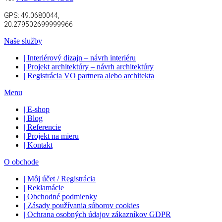
GPS:
49.0680044,
20.279502699999966
Naše služby
| Interiérový dizajn – návrh interiéru
| Projekt architektúry – návrh architektúry
| Registrácia VO partnera alebo architekta
Menu
| E-shop
| Blog
| Referencie
| Projekt na mieru
| Kontakt
O obchode
| Môj účet / Registrácia
| Reklamácie
| Obchodné podmienky
| Zásady používania súborov cookies
| Ochrana osobných údajov zákazníkov GDPR