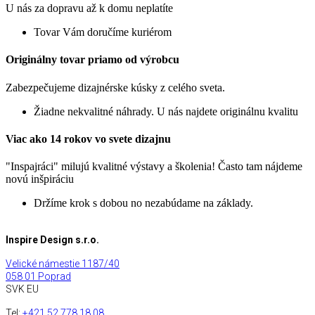
U nás za dopravu až k domu neplatíte
Tovar Vám doručíme kuriérom
Originálny tovar priamo od výrobcu
Zabezpečujeme dizajnérske kúsky z celého sveta.
Žiadne nekvalitné náhrady. U nás najdete originálnu kvalitu
Viac ako 14 rokov vo svete dizajnu
"Inspajráci" milujú kvalitné výstavy a školenia! Často tam nájdeme
novú inšpiráciu
Držíme krok s dobou no nezabúdame na základy.
Inspire Design s.r.o.
Velické námestie 1187/40
058 01 Poprad
SVK EU
Tel:
+421 52 778 18 08