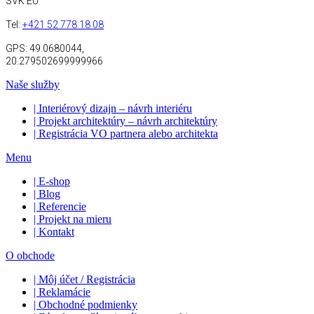
SVK EU
Tel:
+421 52 778 18 08
GPS:
49.0680044,
20.279502699999966
Naše služby
| Interiérový dizajn – návrh interiéru
| Projekt architektúry – návrh architektúry
| Registrácia VO partnera alebo architekta
Menu
| E-shop
| Blog
| Referencie
| Projekt na mieru
| Kontakt
O obchode
| Môj účet / Registrácia
| Reklamácie
| Obchodné podmienky