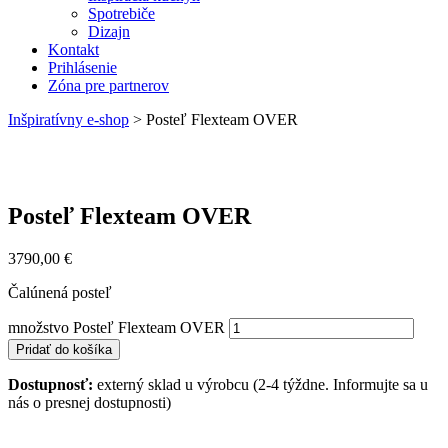
Spotrebiče
Dizajn
Kontakt
Prihlásenie
Zóna pre partnerov
Inšpiratívny e-shop
>
Posteľ Flexteam OVER
Posteľ Flexteam OVER
3790,00
€
Čalúnená posteľ
množstvo Posteľ Flexteam OVER
Pridať do košíka
Dostupnosť:
externý sklad u výrobcu (2-4 týždne. Informujte sa u
nás o presnej dostupnosti)