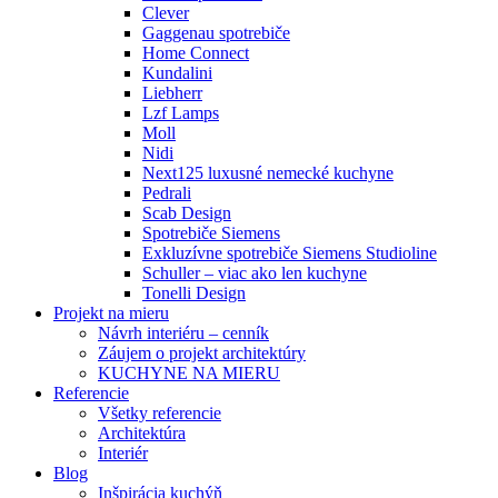
Clever
Gaggenau spotrebiče
Home Connect
Kundalini
Liebherr
Lzf Lamps
Moll
Nidi
Next125 luxusné nemecké kuchyne
Pedrali
Scab Design
Spotrebiče Siemens
Exkluzívne spotrebiče Siemens Studioline
Schuller – viac ako len kuchyne
Tonelli Design
Projekt na mieru
Návrh interiéru – cenník
Záujem o projekt architektúry
KUCHYNE NA MIERU
Referencie
Všetky referencie
Architektúra
Interiér
Blog
Inšpirácia kuchýň