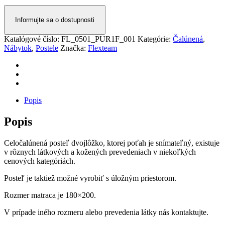
Informujte sa o dostupnosti
Katalógové číslo:
FL_0501_PUR1F_001
Kategórie:
Čalúnená
,
Nábytok
,
Postele
Značka:
Flexteam
Popis
Popis
Celočalúnená posteľ dvojlôžko, ktorej poťah je snímateľný, existuje
v rôznych látkových a kožených prevedeniach v niekoľkých
cenových kategóriách.
Posteľ je taktiež možné vyrobiť s úložným priestorom.
Rozmer matraca je 180×200.
V prípade iného rozmeru alebo prevedenia látky nás kontaktujte.