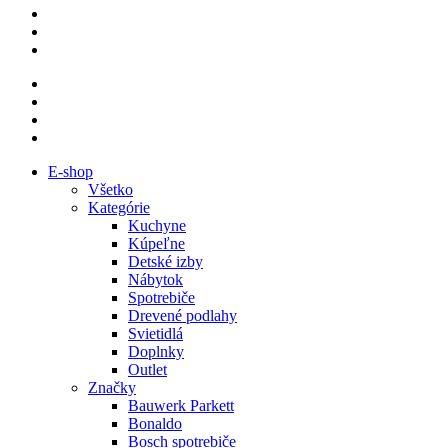
E-shop
Všetko
Kategórie
Kuchyne
Kúpeľne
Detské izby
Nábytok
Spotrebiče
Drevené podlahy
Svietidlá
Doplnky
Outlet
Značky
Bauwerk Parkett
Bonaldo
Bosch spotrebiče