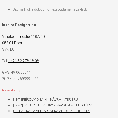
Držíme krok s dobou no nezabúdame na základy.
Inspire Design s.r.o.
Velické námestie 1187/40
058 01 Poprad
SVK EU
Tel:
+421 52 778 18 08
GPS:
49.0680044,
20.279502699999966
Naše služby
| INTERIÉROVÝ DIZAJN – NÁVRH INTERIÉRU
| PROJEKT ARCHITEKTÚRY – NÁVRH ARCHITEKTÚRY
| REGISTRÁCIA VO PARTNERA ALEBO ARCHITEKTA