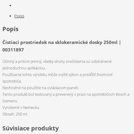
Popis
Popis
Čistiaci prostriedok na sklokeramické dosky 250ml |
00311897
Účinný a pritom jemný, všetky druhy znečistenia sú odstránené
jednoduchou aplikáciou.
Používanie tohto výrobku môže zvýšiť výkon a predĺžiť životnosť
spotrebiča.
Nevhodné na použitie na ovládacom paneli.
Tento produkt bol testovaný a preverený v praxi na spotrebičoch Bosch a
Siemens.
Vyrobené v Nemecku.
Obsah: 250 ml
Súvisiace produkty