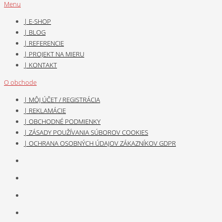
Menu
| E-SHOP
| BLOG
| REFERENCIE
| PROJEKT NA MIERU
| KONTAKT
O obchode
| MÔJ ÚČET / REGISTRÁCIA
| REKLAMÁCIE
| OBCHODNÉ PODMIENKY
| ZÁSADY POUŽÍVANIA SÚBOROV COOKIES
| OCHRANA OSOBNÝCH ÚDAJOV ZÁKAZNÍKOV GDPR