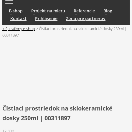
E-shop
Projekt na mieru
Referencie
Blog
Kontakt
Prihlásenie
Zóna pre partnerov
Inšpiratívny e-shop
>
Čistiaci prostriedok na sklokeramické dosky 250ml |
00311897
Čistiaci prostriedok na sklokeramické
dosky 250ml | 00311897
12,30
€