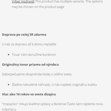
Výber možností
This product has multiple variants. The options
may be chosen on the product page
Doprava po celej SR zdarma
U nás za dopravu až k domu neplatíte
Tovar Vám doručíme kuriérom
Originálny tovar priamo od výrobcu
Zabezpečujeme dizajnérske kúsky z celého sveta.
Žiadne nekvalitné náhrady. U nás najdete originálnu kvalitu
Viac ako 14 rokov vo svete dizajnu
"Inspajráci" milujú kvalitné výstavy a školenia! Často tam nájdeme novú
inšpiráciu