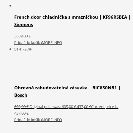
French door chladnička s mrazničkou | KF96RSBEA |
Siemens
3659,00
€
Pridať do košíka
MORE INFO
Sale! -28%
Ohrevná zabudovateľná zásuvka | BIC630NB1 |
Bosch
605,00
€
Original price was: 605,00 €.
437,00
€
Current price is:
437,00 €.
Pridať do košíka
MORE INFO