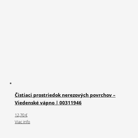
Čistiaci prostriedok nerezových povrchov –
Viedenské vápno | 00311946
12,70
€
Viac info