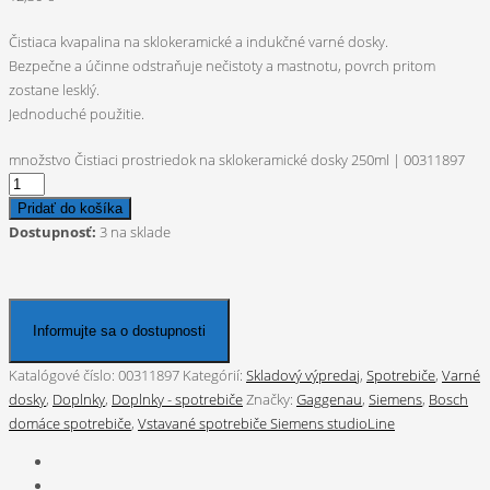
Čistiaca kvapalina na sklokeramické a indukčné varné dosky.
Bezpečne a účinne odstraňuje nečistoty a mastnotu, povrch pritom
zostane lesklý.
Jednoduché použitie.
množstvo Čistiaci prostriedok na sklokeramické dosky 250ml | 00311897
Pridať do košíka
Dostupnosť:
3 na sklade
Informujte sa o dostupnosti
Katalógové číslo:
00311897
Kategórií:
Skladový výpredaj
,
Spotrebiče
,
Varné
dosky
,
Doplnky
,
Doplnky - spotrebiče
Značky:
Gaggenau
,
Siemens
,
Bosch
domáce spotrebiče
,
Vstavané spotrebiče Siemens studioLine