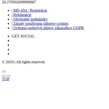
20.279502699999967
| Môj účet / Registrácia
| Reklamácie
| Obchodné podmienky
| Zásady používania súborov cookies
| Ochrana osobných údajov zákazníkov GDPR
GET SOCIAL
© 2019 | All rights reserved.
TOP