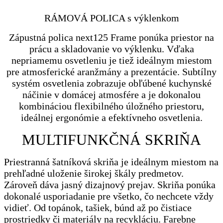
RÁMOVÁ POLICA s výklenkom
Zápustná polica next125 Frame ponúka priestor na
prácu a skladovanie vo výklenku. Vďaka
nepriamemu osvetleniu je tiež ideálnym miestom
pre atmosferické aranžmány a prezentácie. Subtílny
systém osvetlenia zobrazuje obľúbené kuchynské
náčinie v domácej atmosfére a je dokonalou
kombináciou flexibilného úložného priestoru,
ideálnej ergonómie a efektívneho osvetlenia.
MULTIFUNKČNÁ SKRIŇA
Priestranná šatníková skriňa je ideálnym miestom na
prehľadné uloženie širokej škály predmetov.
Zároveň dáva jasný dizajnový prejav. Skriňa ponúka
dokonalé usporiadanie pre všetko, čo nechcete vždy
vidieť. Od topánok, tašiek, búnd až po čistiace
prostriedky či materiály na recykláciu. Farebne