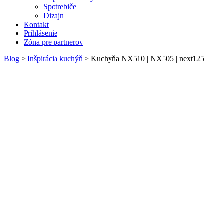
Spotrebiče
Dizajn
Kontakt
Prihlásenie
Zóna pre partnerov
Blog
>
Inšpirácia kuchýň
>
Kuchyňa NX510 | NX505 | next125
Kuchyňa
NX510 | NX505
Kuchyňa NX510 | NX505