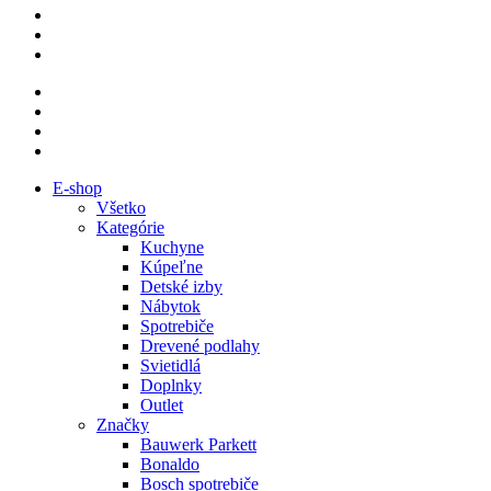
E-shop
Všetko
Kategórie
Kuchyne
Kúpeľne
Detské izby
Nábytok
Spotrebiče
Drevené podlahy
Svietidlá
Doplnky
Outlet
Značky
Bauwerk Parkett
Bonaldo
Bosch spotrebiče