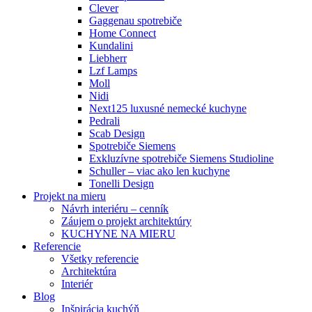
Clever
Gaggenau spotrebiče
Home Connect
Kundalini
Liebherr
Lzf Lamps
Moll
Nidi
Next125 luxusné nemecké kuchyne
Pedrali
Scab Design
Spotrebiče Siemens
Exkluzívne spotrebiče Siemens Studioline
Schuller – viac ako len kuchyne
Tonelli Design
Projekt na mieru
Návrh interiéru – cenník
Záujem o projekt architektúry
KUCHYNE NA MIERU
Referencie
Všetky referencie
Architektúra
Interiér
Blog
Inšpirácia kuchýň