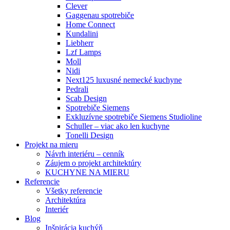
Clever
Gaggenau spotrebiče
Home Connect
Kundalini
Liebherr
Lzf Lamps
Moll
Nidi
Next125 luxusné nemecké kuchyne
Pedrali
Scab Design
Spotrebiče Siemens
Exkluzívne spotrebiče Siemens Studioline
Schuller – viac ako len kuchyne
Tonelli Design
Projekt na mieru
Návrh interiéru – cenník
Záujem o projekt architektúry
KUCHYNE NA MIERU
Referencie
Všetky referencie
Architektúra
Interiér
Blog
Inšpirácia kuchýň