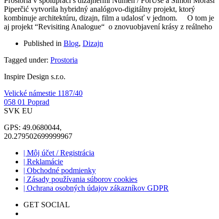
Prostoria v spolupráci s dizajnérmi Numen / ForUse a Simon Morasi
Piperčić vytvorila hybridný analógovo-digitálny projekt, ktorý
kombinuje architektúru, dizajn, film a udalosť v jednom. O tom je
aj projekt “Revisiting Analogue“ o znovuobjavení krásy z reálneho
Published in
Blog
,
Dizajn
Tagged under:
Prostoria
Inspire Design s.r.o.
Velické námestie 1187/40
058 01 Poprad
SVK EU
GPS: 49.0680044,
20.279502699999967
| Môj účet / Registrácia
| Reklamácie
| Obchodné podmienky
| Zásady používania súborov cookies
| Ochrana osobných údajov zákazníkov GDPR
GET SOCIAL