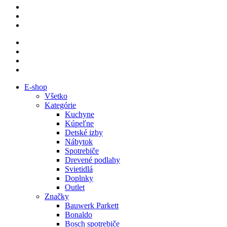
E-shop
Všetko
Kategórie
Kuchyne
Kúpeľne
Detské izby
Nábytok
Spotrebiče
Drevené podlahy
Svietidlá
Doplnky
Outlet
Značky
Bauwerk Parkett
Bonaldo
Bosch spotrebiče