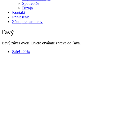
Spotrebiče
Dizajn
Kontakt
Prihlásenie
Zóna pre partnerov
ľavý
Ľavý záves dverí. Dvere otvárate zprava do ľava.
Sale! -20%