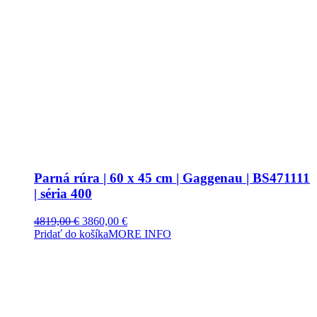
Parná rúra | 60 x 45 cm | Gaggenau | BS471111
| séria 400
Original
Current
4819,00
€
3860,00
€
price
price
Pridať do košíka
MORE INFO
was:
is:
4819,00 €.
3860,00 €.