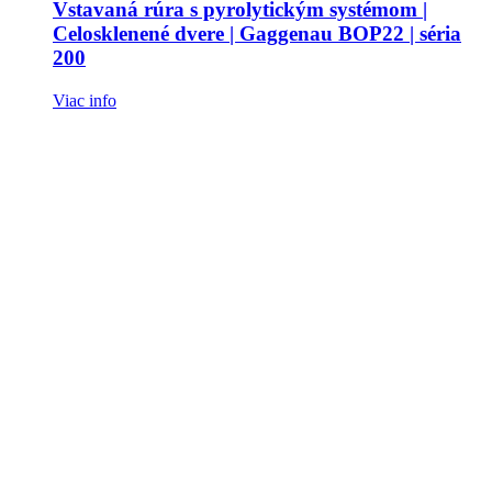
Vstavaná rúra s pyrolytickým systémom |
Celosklenené dvere | Gaggenau BOP22 | séria
200
Viac info