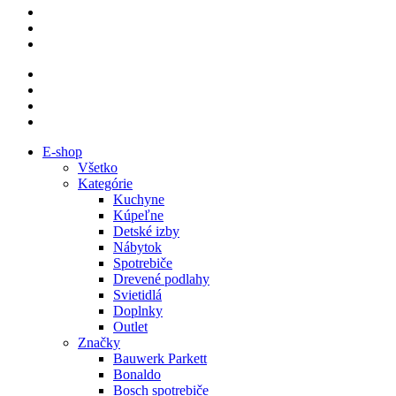
E-shop
Všetko
Kategórie
Kuchyne
Kúpeľne
Detské izby
Nábytok
Spotrebiče
Drevené podlahy
Svietidlá
Doplnky
Outlet
Značky
Bauwerk Parkett
Bonaldo
Bosch spotrebiče