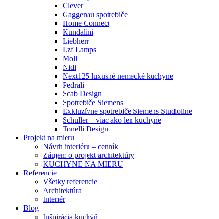
Clever
Gaggenau spotrebiče
Home Connect
Kundalini
Liebherr
Lzf Lamps
Moll
Nidi
Next125 luxusné nemecké kuchyne
Pedrali
Scab Design
Spotrebiče Siemens
Exkluzívne spotrebiče Siemens Studioline
Schuller – viac ako len kuchyne
Tonelli Design
Projekt na mieru
Návrh interiéru – cenník
Záujem o projekt architektúry
KUCHYNE NA MIERU
Referencie
Všetky referencie
Architektúra
Interiér
Blog
Inšpirácia kuchýň