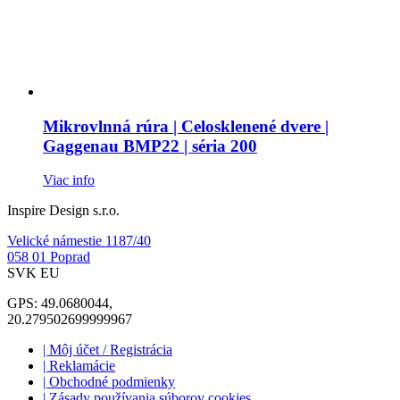
Mikrovlnná rúra | Celosklenené dvere |
Gaggenau BMP22 | séria 200
Viac info
Inspire Design s.r.o.
Velické námestie 1187/40
058 01 Poprad
SVK EU
GPS: 49.0680044,
20.279502699999967
| Môj účet / Registrácia
| Reklamácie
| Obchodné podmienky
| Zásady používania súborov cookies