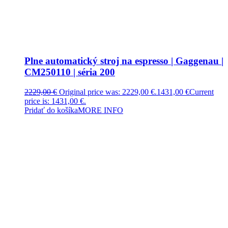
Plne automatický stroj na espresso | Gaggenau |
CM250110 | séria 200
2229,00
€
Original price was: 2229,00 €.
1431,00
€
Current
price is: 1431,00 €.
Pridať do košíka
MORE INFO