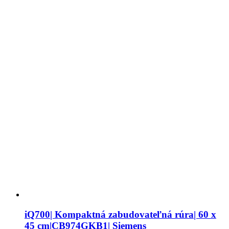
iQ700| Kompaktná zabudovateľná rúra| 60 x
45 cm|CB974GKB1| Siemens