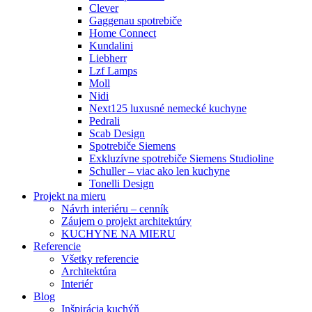
Clever
Gaggenau spotrebiče
Home Connect
Kundalini
Liebherr
Lzf Lamps
Moll
Nidi
Next125 luxusné nemecké kuchyne
Pedrali
Scab Design
Spotrebiče Siemens
Exkluzívne spotrebiče Siemens Studioline
Schuller – viac ako len kuchyne
Tonelli Design
Projekt na mieru
Návrh interiéru – cenník
Záujem o projekt architektúry
KUCHYNE NA MIERU
Referencie
Všetky referencie
Architektúra
Interiér
Blog
Inšpirácia kuchýň