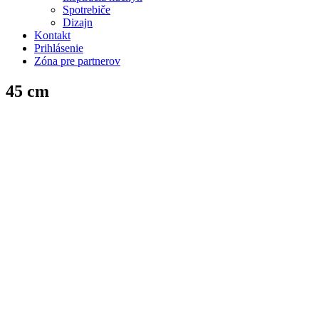
Spotrebiče
Dizajn
Kontakt
Prihlásenie
Zóna pre partnerov
45 cm