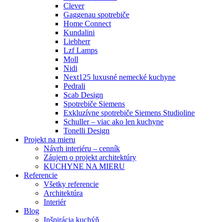
Clever
Gaggenau spotrebiče
Home Connect
Kundalini
Liebherr
Lzf Lamps
Moll
Nidi
Next125 luxusné nemecké kuchyne
Pedrali
Scab Design
Spotrebiče Siemens
Exkluzívne spotrebiče Siemens Studioline
Schuller – viac ako len kuchyne
Tonelli Design
Projekt na mieru
Návrh interiéru – cenník
Záujem o projekt architektúry
KUCHYNE NA MIERU
Referencie
Všetky referencie
Architektúra
Interiér
Blog
Inšpirácia kuchýň