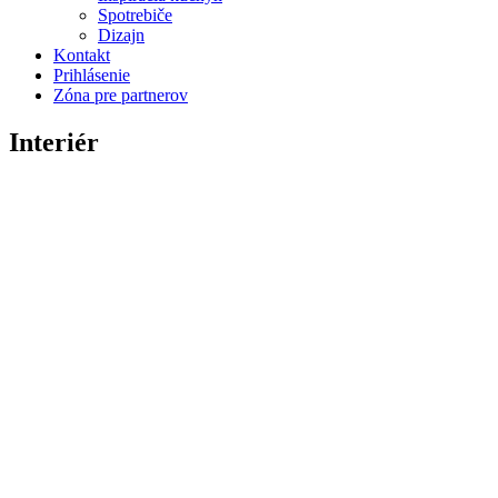
Spotrebiče
Dizajn
Kontakt
Prihlásenie
Zóna pre partnerov
Interiér