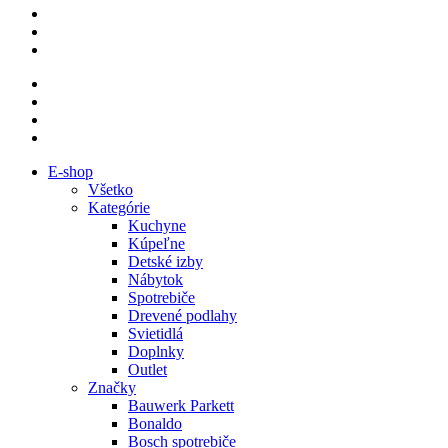
E-shop
Všetko
Kategórie
Kuchyne
Kúpeľne
Detské izby
Nábytok
Spotrebiče
Drevené podlahy
Svietidlá
Doplnky
Outlet
Značky
Bauwerk Parkett
Bonaldo
Bosch spotrebiče