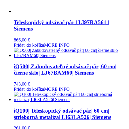
Teleskopický odsávač pár | LI97RA561 |
Siemens
866,00
€
Pridať do košíka
MORE INFO
iQ500| Zabudovateľný odsávač pár| 60 cm|
čierne sklo| LJ67BAM60| Siemens
743,00
€
Pridať do košíka
MORE INFO
iQ100| Teleskopický odsávač pár| 60 cm|
strieborná metalíza| LI63LA526| Siemens
261,00
€