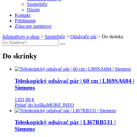
Spotrebiče
Dizajn
Kontakt
Prihlásenie
Zóna pre partnerov
Inšpiratívny e-shop
>
Spotrebiče
>
Odsávače pár
>
Do skrinky
Do skrinky
Teleskopický odsávač pár | 60 cm | LI69SA684 |
Siemens
1101,00
€
Pridať do košíka
MORE INFO
Teleskopický odsávač pár | LI67RB531 |
Siemens