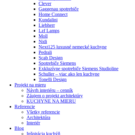
Clever
Gaggenau spotrebiče
Home Connect
Kundalini
Liebherr
Lzf Lamps
Moll
Nidi
Next125 luxusné nemecké kuchyne
Pedrali
Scab Design
Spotrebiče Siemens
Exkluzívne spotrebiče Siemens Studioline
Schuller – viac ako len kuchyne
Tonelli Design
Projekt na mieru
Návrh interiéru – cenník
Záujem o projekt architektúry
KUCHYNE NA MIERU
Referencie
Všetky referencie
Architektúra
Interiér
Blog
Inšpirácia kuchýň