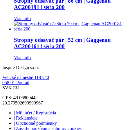
Stropný odsávač pár | 86 cm | Gaggenau
AC200191 | séria 200
Viac info
Stropný odsávač pár | 52 cm | Gaggenau
AC200161 | séria 200
Viac info
Inspire Design s.r.o.
Velické námestie 1187/40
058 01 Poprad
SVK EU
GPS: 49.0680044,
20.279502699999967
| Môj účet / Registrácia
| Reklamácie
| Obchodné podmienky
| Zásady používania súborov cookies