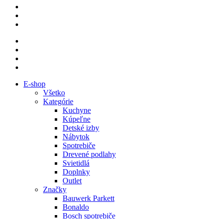
E-shop
Všetko
Kategórie
Kuchyne
Kúpeľne
Detské izby
Nábytok
Spotrebiče
Drevené podlahy
Svietidlá
Doplnky
Outlet
Značky
Bauwerk Parkett
Bonaldo
Bosch spotrebiče