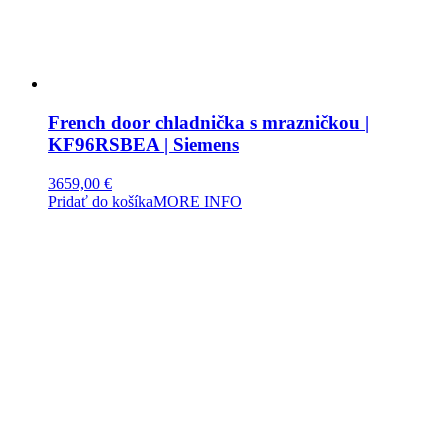
French door chladnička s mrazničkou |
KF96RSBEA | Siemens
3659,00
€
Pridať do košíka
MORE INFO