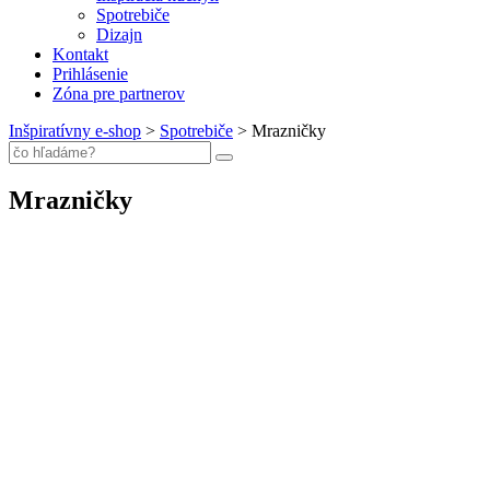
Spotrebiče
Dizajn
Kontakt
Prihlásenie
Zóna pre partnerov
Inšpiratívny e-shop
>
Spotrebiče
>
Mrazničky
Mrazničky