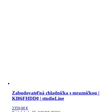
Zabudovateľná chladnička s mrazničkou |
KI86FHDD0 | studioLine
2359,00
€