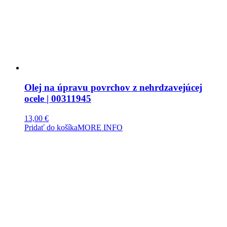
Olej na úpravu povrchov z nehrdzavejúcej
ocele | 00311945
13,00
€
Pridať do košíka
MORE INFO