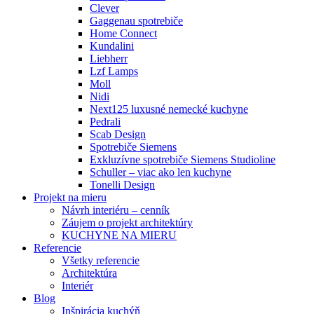
Clever
Gaggenau spotrebiče
Home Connect
Kundalini
Liebherr
Lzf Lamps
Moll
Nidi
Next125 luxusné nemecké kuchyne
Pedrali
Scab Design
Spotrebiče Siemens
Exkluzívne spotrebiče Siemens Studioline
Schuller – viac ako len kuchyne
Tonelli Design
Projekt na mieru
Návrh interiéru – cenník
Záujem o projekt architektúry
KUCHYNE NA MIERU
Referencie
Všetky referencie
Architektúra
Interiér
Blog
Inšpirácia kuchýň