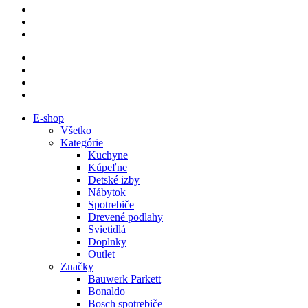
E-shop
Všetko
Kategórie
Kuchyne
Kúpeľne
Detské izby
Nábytok
Spotrebiče
Drevené podlahy
Svietidlá
Doplnky
Outlet
Značky
Bauwerk Parkett
Bonaldo
Bosch spotrebiče