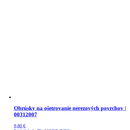
Obrúsky na ošetrovanie nerezových povrchov |
00312007
9,80
€