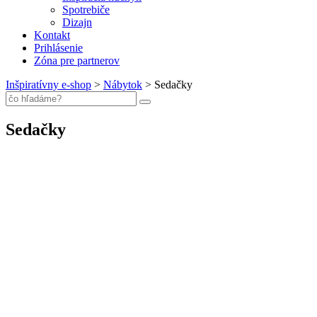
Spotrebiče
Dizajn
Kontakt
Prihlásenie
Zóna pre partnerov
Inšpiratívny e-shop
>
Nábytok
>
Sedačky
Sedačky