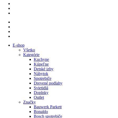
E-shop
Všetko
Kategórie
Kuchyne
Kúpeľne
Detské izby
Nábytok
Spotrebiče
Drevené podlahy
Svietidlá
Doplnky
Outlet
Značky
Bauwerk Parkett
Bonaldo
Bosch spotrebiče