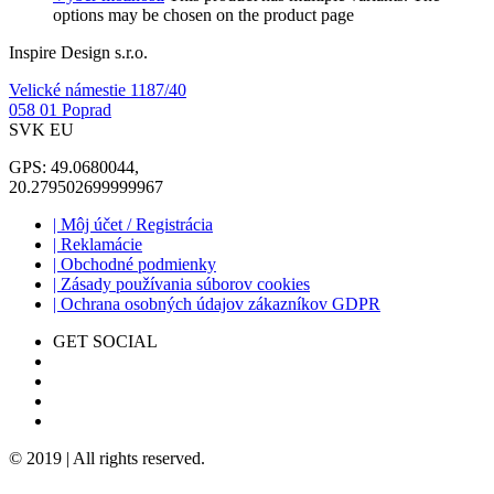
options may be chosen on the product page
Inspire Design s.r.o.
Velické námestie 1187/40
058 01 Poprad
SVK EU
GPS: 49.0680044,
20.279502699999967
| Môj účet / Registrácia
| Reklamácie
| Obchodné podmienky
| Zásady používania súborov cookies
| Ochrana osobných údajov zákazníkov GDPR
GET SOCIAL
© 2019 | All rights reserved.