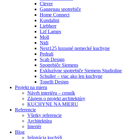
Clever
Gaggenau spotrebiče
Home Connect
Kundalini
Liebherr
Lzf Lamps
Moll
Nidi
Next125 luxusné nemecké kuchyne
Pedrali
Scab Design
Spotrebiče Siemens
Exkluzívne spotrebiče Siemens Studioline
Schuller – viac ako len kuchyne
Tonelli Design
Projekt na mieru
Návrh interiéru – cenník
Záujem o projekt architektúry
KUCHYNE NA MIERU
Referencie
Všetky referencie
Architektúra
Interiér
Blog
Inšpirácia kuchýň