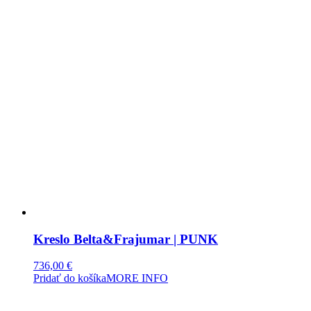
Kreslo Belta&Frajumar | PUNK
736,00
€
Pridať do košíka
MORE INFO