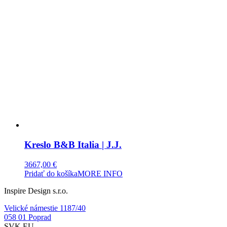
Kreslo B&B Italia | J.J.
3667,00
€
Pridať do košíka
MORE INFO
Inspire Design s.r.o.
Velické námestie 1187/40
058 01 Poprad
SVK EU