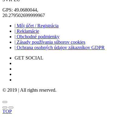
GPS: 49.0680044,
20.279502699999967
| Môj účet / Registrácia
| Reklamácie
| Obchodné podmienky
| Zásady používania súborov cookies
| Ochrana osobných údajov zákazníkov GDPR
GET SOCIAL
© 2019 | All rights reserved.
TOP