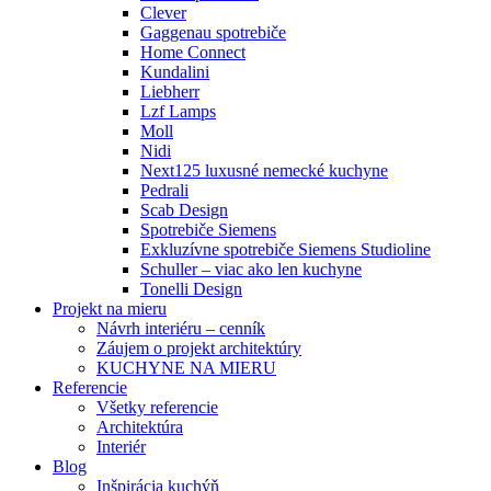
Clever
Gaggenau spotrebiče
Home Connect
Kundalini
Liebherr
Lzf Lamps
Moll
Nidi
Next125 luxusné nemecké kuchyne
Pedrali
Scab Design
Spotrebiče Siemens
Exkluzívne spotrebiče Siemens Studioline
Schuller – viac ako len kuchyne
Tonelli Design
Projekt na mieru
Návrh interiéru – cenník
Záujem o projekt architektúry
KUCHYNE NA MIERU
Referencie
Všetky referencie
Architektúra
Interiér
Blog
Inšpirácia kuchýň