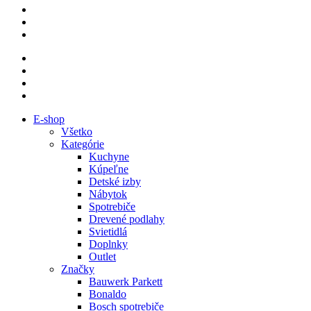
E-shop
Všetko
Kategórie
Kuchyne
Kúpeľne
Detské izby
Nábytok
Spotrebiče
Drevené podlahy
Svietidlá
Doplnky
Outlet
Značky
Bauwerk Parkett
Bonaldo
Bosch spotrebiče