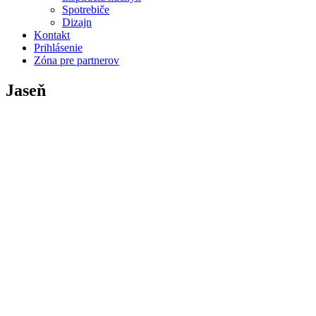
Spotrebiče
Dizajn
Kontakt
Prihlásenie
Zóna pre partnerov
Jaseň