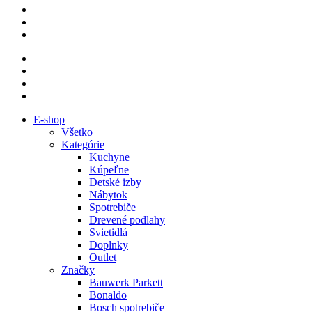
E-shop
Všetko
Kategórie
Kuchyne
Kúpeľne
Detské izby
Nábytok
Spotrebiče
Drevené podlahy
Svietidlá
Doplnky
Outlet
Značky
Bauwerk Parkett
Bonaldo
Bosch spotrebiče