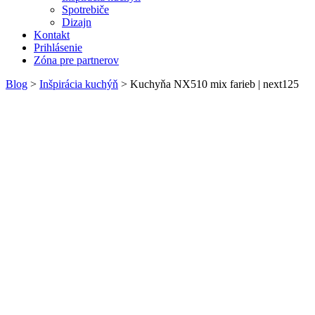
Spotrebiče
Dizajn
Kontakt
Prihlásenie
Zóna pre partnerov
Blog
>
Inšpirácia kuchýň
>
Kuchyňa NX510 mix farieb | next125
Kuchyňa
NX510 mix farieb
Kuchyňa NX510 mix
farieb