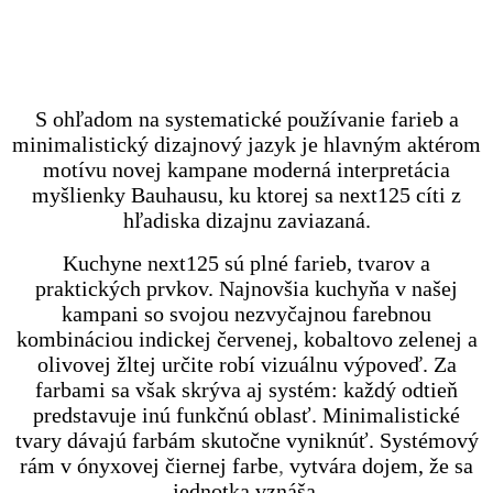
S ohľadom na systematické používanie farieb a
minimalistický dizajnový jazyk je hlavným aktérom
motívu novej kampane moderná interpretácia
myšlienky Bauhausu, ku ktorej sa
next125
cíti z
hľadiska dizajnu zaviazaná.
Kuchyne next125 sú plné farieb, tvarov a
praktických prvkov. Najnovšia kuchyňa v našej
kampani so svojou nezvyčajnou farebnou
kombináciou indickej červenej, kobaltovo zelenej a
olivovej žltej určite robí vizuálnu výpoveď. Za
farbami sa však skrýva aj systém: každý odtieň
predstavuje inú funkčnú oblasť. Minimalistické
tvary dávajú farbám skutočne vyniknúť. Systémový
rám v ónyxovej čiernej farbe
,
vytvára dojem, že sa
jednotka vznáša.