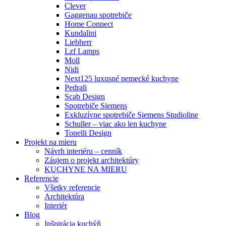
Clever
Gaggenau spotrebiče
Home Connect
Kundalini
Liebherr
Lzf Lamps
Moll
Nidi
Next125 luxusné nemecké kuchyne
Pedrali
Scab Design
Spotrebiče Siemens
Exkluzívne spotrebiče Siemens Studioline
Schuller – viac ako len kuchyne
Tonelli Design
Projekt na mieru
Návrh interiéru – cenník
Záujem o projekt architektúry
KUCHYNE NA MIERU
Referencie
Všetky referencie
Architektúra
Interiér
Blog
Inšpirácia kuchýň